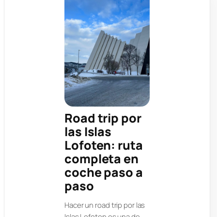
Road trip por
las Islas
Lofoten: ruta
completa en
coche paso a
paso
Hacer un road trip por las
Islas Lofoten es una de