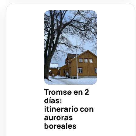
Tromsø en 2
días:
itinerario con
auroras
boreales