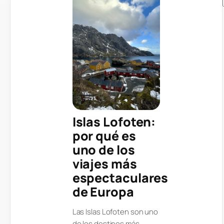
Islas Lofoten:
por qué es
uno de los
viajes más
espectaculares
de Europa
Las Islas Lofoten son uno
de los destinos más