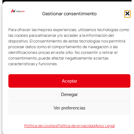
Coche alquiler
Gestionar consentimiento
Transporte público
E-SIM
Para ofrecer las mejores experiencias, utilizamos tecnologías como
las cookies para almacenar y/o acceder a la información del
Traslados
dispositivo. El consentimiento de estas tecnologías nos permitirá
procesar datos como el comportamiento de navegación o las
identificaciones únicas en este sitio. No consentir o retirar el
Hoteles
consentimiento, puede afectar negativamente a ciertas
características y funciones.
Vuelos
Almacenamiento Equipaje
Aceptar
Denegar
Instagram
TikTok
Pinterest
Ver preferencias
Diseñado con
WordPress
Política de cookies
Política de privacidad
Aviso Legal