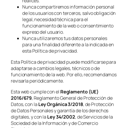
realices.
Nunca compartiremos información personal
de los usuarios con terceros, salvo obligación
legal, necesidad técnica para el
funcionamiento de la web o consentimiento
expreso del usuario.
Nunca utilizaremos tus datos personales
para una finalidad diferente a la indicada en
esta Política de privacidad.
Esta Política de privacidad puede modificarse para
adaptarse a cambios legales, técnicos o de
funcionamiento de la web. Por ello, recomendamos
revisarla periódicamente.
Esta web cumple con el
Reglamento (UE)
2016/679
, Reglamento General de Protección de
Datos, con la
Ley Orgánica 3/2018
, de Protección
de Datos Personales y garantía de los derechos
digitales, y con la
Ley 34/2002
, de Servicios de la
Sociedad de la Información y de Comercio