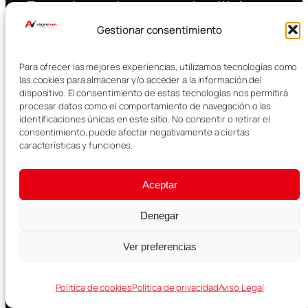
Destinos imprescindibles
Gestionar consentimiento
Actividades
Coche alquiler
Para ofrecer las mejores experiencias, utilizamos tecnologías como
las cookies para almacenar y/o acceder a la información del
Transporte público
dispositivo. El consentimiento de estas tecnologías nos permitirá
procesar datos como el comportamiento de navegación o las
E-SIM
identificaciones únicas en este sitio. No consentir o retirar el
consentimiento, puede afectar negativamente a ciertas
Traslados
características y funciones.
Hoteles
Aceptar
Vuelos
Denegar
Almacenamiento Equipaje
Ver preferencias
Instagram
TikTok
Pinterest
Política de cookies
Política de privacidad
Aviso Legal