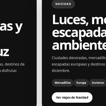
NAVIDAD
Luces, me
las y
escapada
ambient
uz
Ciudades decoradas, mercadillos
as, destinos de
escapadas europeas y destinos 
05
 disfrutar.
diciembre.
Mercadillos
Europa
Invierno
Ver viajes de Navidad