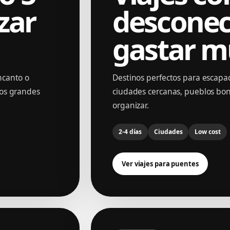
zar
desconec
gastar m
ncanto o
Destinos perfectos para escapad
ros grandes
ciudades cercanas, pueblos boni
organizar.
03
2-4 días
Ciudades
Low cost
Ver viajes para puentes