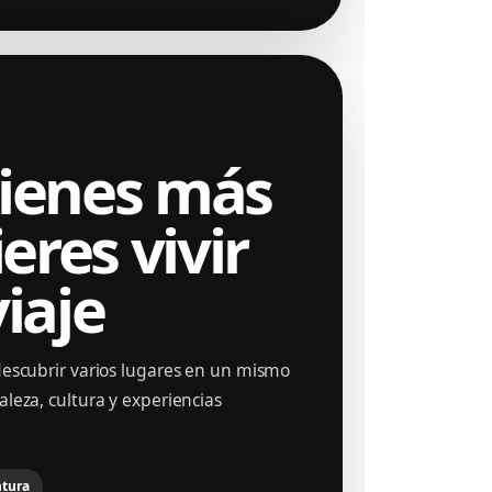
ienes más
eres vivir
iaje
descubrir varios lugares en un mismo
aleza, cultura y experiencias
tura