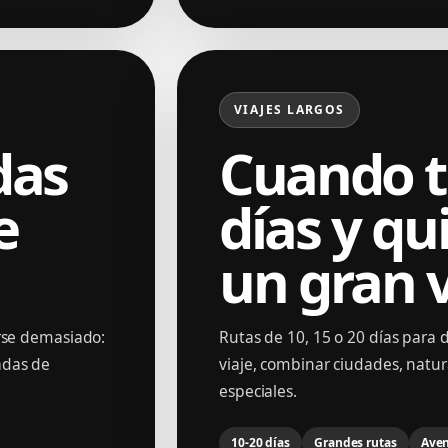
VIAJES LARGOS
das
Cuando t
e
días y qui
un gran v
arse demasiado:
Rutas de 10, 15 o 20 días para 
adas de
viaje, combinar ciudades, natur
especiales.
10-20 días
Grandes rutas
Aven