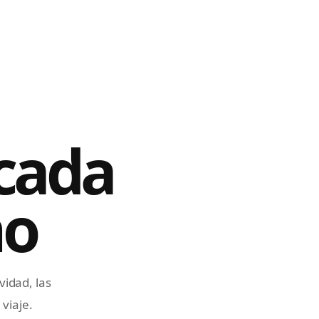
 cada
ño
idad, las
viaje.