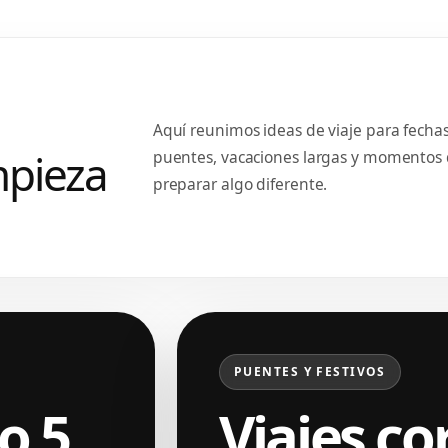
01
Aquí reunimos ideas de viaje para fechas
mpieza
puentes, vacaciones largas y momentos 
preparar algo diferente.
PUENTES Y FESTIVOS
o 5
Viajes co