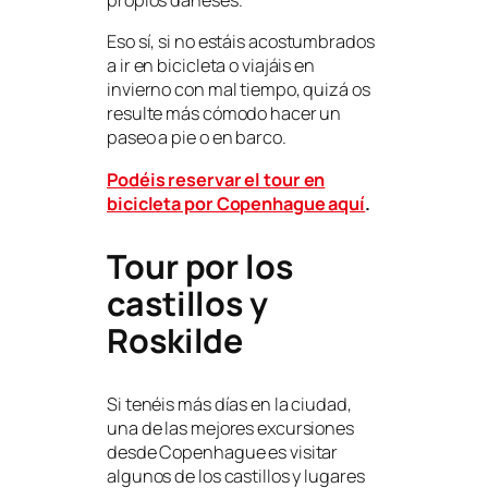
Eso sí, si no estáis acostumbrados
a ir en bicicleta o viajáis en
invierno con mal tiempo, quizá os
resulte más cómodo hacer un
paseo a pie o en barco.
Podéis reservar el tour en
bicicleta por Copenhague aquí
.
Tour por los
castillos y
Roskilde
Si tenéis más días en la ciudad,
una de las mejores excursiones
desde Copenhague es visitar
algunos de los castillos y lugares