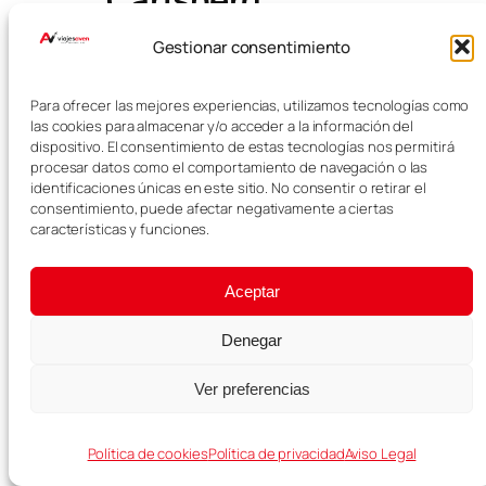
Gestionar consentimiento
La Gliptoteca Ny Carlsberg es uno
de los museos más bonitos de
Para ofrecer las mejores experiencias, utilizamos tecnologías como
Copenhague. Reúne esculturas
las cookies para almacenar y/o acceder a la información del
clásicas, arte mediterráneo y
dispositivo. El consentimiento de estas tecnologías nos permitirá
obras europeas del siglo XIX.
procesar datos como el comportamiento de navegación o las
identificaciones únicas en este sitio. No consentir o retirar el
Además, el edificio y su jardín
consentimiento, puede afectar negativamente a ciertas
interior hacen que la visita sea
características y funciones.
muy agradable incluso para
quienes no son grandes amantes
Aceptar
de los museos.
Denegar
Jardines
Botánicos
Ver preferencias
Política de cookies
Política de privacidad
Aviso Legal
Los Jardines Botánicos son una
parada tranquila cerca del centro.