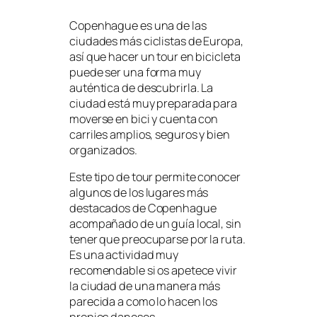
Copenhague es una de las
ciudades más ciclistas de Europa,
así que hacer un tour en bicicleta
puede ser una forma muy
auténtica de descubrirla. La
ciudad está muy preparada para
moverse en bici y cuenta con
carriles amplios, seguros y bien
organizados.
Este tipo de tour permite conocer
algunos de los lugares más
destacados de Copenhague
acompañado de un guía local, sin
tener que preocuparse por la ruta.
Es una actividad muy
recomendable si os apetece vivir
la ciudad de una manera más
parecida a como lo hacen los
propios daneses.