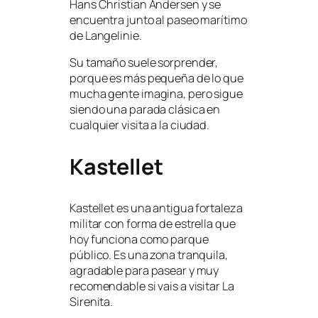
Hans Christian Andersen y se
encuentra junto al paseo marítimo
de Langelinie.
Su tamaño suele sorprender,
porque es más pequeña de lo que
mucha gente imagina, pero sigue
siendo una parada clásica en
cualquier visita a la ciudad.
Kastellet
Kastellet es una antigua fortaleza
militar con forma de estrella que
hoy funciona como parque
público. Es una zona tranquila,
agradable para pasear y muy
recomendable si vais a visitar La
Sirenita.