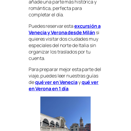
añade una parte más histórica y
romántica, perfecta para
completar el día.
Puedes reservar esta
excursión a
Venecia y Verona desde Milán
si
quieres visitar dos ciudades muy
especiales del norte de Italia sin
organizar los traslados por tu
cuenta.
Para preparar mejor esta parte del
viaje, puedes leer nuestras guías
de
qué ver en Venecia
y
qué ver
en Verona en 1 día
.