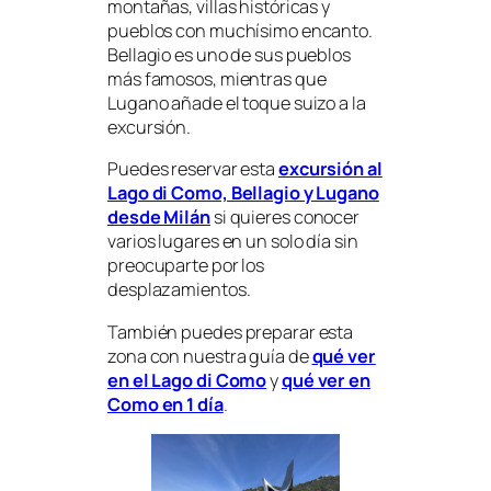
montañas, villas históricas y
pueblos con muchísimo encanto.
Bellagio es uno de sus pueblos
más famosos, mientras que
Lugano añade el toque suizo a la
excursión.
Puedes reservar esta
excursión al
Lago di Como, Bellagio y Lugano
desde Milán
si quieres conocer
varios lugares en un solo día sin
preocuparte por los
desplazamientos.
También puedes preparar esta
zona con nuestra guía de
qué ver
en el Lago di Como
y
qué ver en
Como en 1 día
.