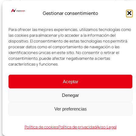
Equipaje e incidencias
Gestionar consentimiento
Ver seguro con descuento →
Para ofrecer las mejores experiencias, utilizamos tecnologías como
las cookies para almacenar y/o acceder a la información del
dispositivo. El consentimiento de estas tecnologías nos permitirá
procesar datos como el comportamiento de navegación o las
identificaciones únicas en este sitio. No consentir o retirar el
RECOMENDADO PARA TU VIAJE
consentimiento, puede afectar negativamente a ciertas
características y funciones.
Aceptar
Denegar
Ver preferencias
Política de cookies
Política de privacidad
Aviso Legal