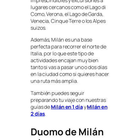
imprescindibles y excursiones a
lugares cercanos como el Lago di
Como, Verona, el Lago de Garda,
Venecia, Cinque Terre o los Alpes
suizos.
Además, Milán es una base
perfecta para recorrer el norte de
Italia, por lo que este tipo de
actividades encajan muy bien
tanto si vas a pasar uno o dos días
en la ciudad como si quieres hacer
una ruta más amplia.
También puedes seguir
preparando tu viaje con nuestras
guías de
Milán en 1 día
y
Milán en
2 días
.
Duomo de Milán