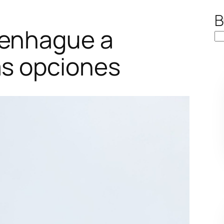
B
penhague a
as opciones