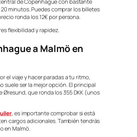
n central de Copenhague con bastante
20 minutos. Puedes comprar los billetes
precio ronda los 12€ por persona.
es flexibilidad y rapidez.
nhague a Malmö en
r el viaje y hacer paradas a tu ritmo,
 suele ser la mejor opción. El principal
te Øresund, que ronda los 355 DKK (unos
uiler
, es importante comprobar si está
isten cargos adicionales. También tendrás
to en Malmö.