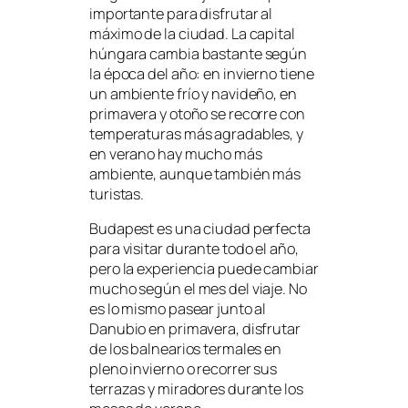
importante para disfrutar al
máximo de la ciudad. La capital
húngara cambia bastante según
la época del año: en invierno tiene
un ambiente frío y navideño, en
primavera y otoño se recorre con
temperaturas más agradables, y
en verano hay mucho más
ambiente, aunque también más
turistas.
Budapest es una ciudad perfecta
para visitar durante todo el año,
pero la experiencia puede cambiar
mucho según el mes del viaje. No
es lo mismo pasear junto al
Danubio en primavera, disfrutar
de los balnearios termales en
pleno invierno o recorrer sus
terrazas y miradores durante los