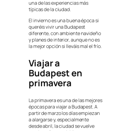
una de las experiencias más
típicas de la ciudad.
El invierno es una buena época si
queréis vivir una Budapest
diferente, con ambiente navideño
y planes de interior, aunque no es
la mejor opción si lleváis mal el frío.
Viajar a
Budapest en
primavera
La primavera es una de las mejores
épocas para viajar a Budapest. A
partir de marzo los días empiezan
a alargarse y, especialmente
desde abril, la ciudad se vuelve