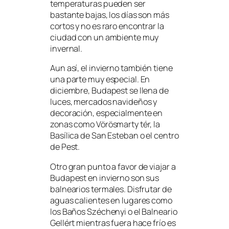
temperaturas pueden ser
bastante bajas, los días son más
cortos y no es raro encontrar la
ciudad con un ambiente muy
invernal.
Aun así, el invierno también tiene
una parte muy especial. En
diciembre, Budapest se llena de
luces, mercados navideños y
decoración, especialmente en
zonas como Vörösmarty tér, la
Basílica de San Esteban o el centro
de Pest.
Otro gran punto a favor de viajar a
Budapest en invierno son sus
balnearios termales. Disfrutar de
aguas calientes en lugares como
los Baños Széchenyi o el Balneario
Gellért mientras fuera hace frío es