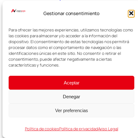
por la ciudad
Gestionar consentimiento
Para ofrecer las mejores experiencias, utilizamos tecnologías como
las cookies para almacenar y/o acceder a la información del
dispositivo. El consentimiento de estas tecnologías nos permitirá
Universal
procesar datos como el comportamiento de navegación o las
identificaciones únicas en este sitio. No consentir o retirar el
Studios Japón:
consentimiento, puede afectar negativamente a ciertas
11/07/2026
guía para visitar
características y funciones.
el parque
Aceptar
Denegar
Ver preferencias
Osaka en 3 días:
ruta completa
Política de cookies
Política de privacidad
Aviso Legal
11/07/2026