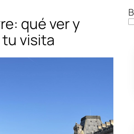
B
e: qué ver y
tu visita