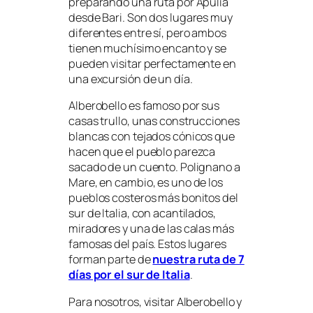
preparando una ruta por Apulia
desde Bari. Son dos lugares muy
diferentes entre sí, pero ambos
tienen muchísimo encanto y se
pueden visitar perfectamente en
una excursión de un día.
Alberobello es famoso por sus
casas trullo, unas construcciones
blancas con tejados cónicos que
hacen que el pueblo parezca
sacado de un cuento. Polignano a
Mare, en cambio, es uno de los
pueblos costeros más bonitos del
sur de Italia, con acantilados,
miradores y una de las calas más
famosas del país. Estos lugares
forman parte de
nuestra ruta de 7
días por el sur de Italia
.
Para nosotros, visitar Alberobello y