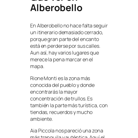
Alberobello
En Alberobello no hace falta seguir
un itinerario demasiado cerrado,
porque gran parte del encanto
está en perderse por sus calles.
Aun así, hay varios lugares que
merece la pena marcar en el
mapa.
Rione Monti es la zona más
conocida del pueblo y donde
encontrarás la mayor
concentración de trullos. Es
también la parte más turística, con
tiendas, recuerdos y mucho
ambiente.
Aia Piccola nos pareció una zona
más tranquila y auténtica. Aquí el