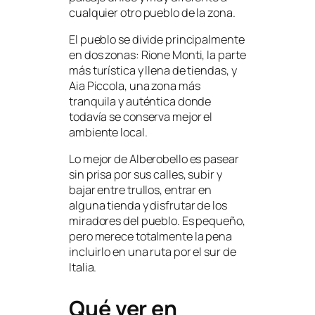
cualquier otro pueblo de la zona.
El pueblo se divide principalmente
en dos zonas: Rione Monti, la parte
más turística y llena de tiendas, y
Aia Piccola, una zona más
tranquila y auténtica donde
todavía se conserva mejor el
ambiente local.
Lo mejor de Alberobello es pasear
sin prisa por sus calles, subir y
bajar entre trullos, entrar en
alguna tienda y disfrutar de los
miradores del pueblo. Es pequeño,
pero merece totalmente la pena
incluirlo en una ruta por el sur de
Italia.
Qué ver en