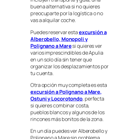
buena alternativa si no quieres
preocuparte por la logística o no
vas a alquilar coche.
Puedes reservar esta
excursión a
Alberobello, Monopoli y
Polignano a Mare
si quieres ver
varios imprescindibles de Apulia
en un solo día sin tener que
organizar los desplazamientos por
tu cuenta.
Otra opción muy completa es esta
excursión a Polignano a Mare,
Ostuni y Locorotondo
, perfecta
si quieres combinar costa,
pueblos blancos y algunos de los
rincones más bonitos de la zona.
En un día puedes ver Alberobello y
Polignano a Mare sin problema,