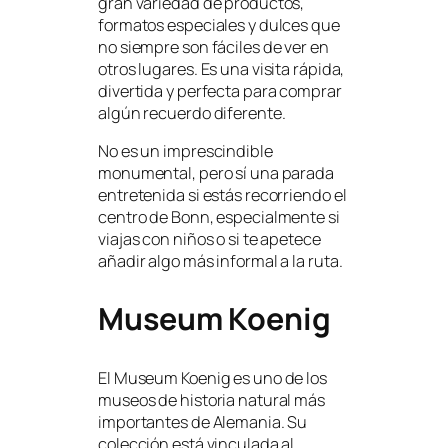
gran variedad de productos,
formatos especiales y dulces que
no siempre son fáciles de ver en
otros lugares. Es una visita rápida,
divertida y perfecta para comprar
algún recuerdo diferente.
No es un imprescindible
monumental, pero sí una parada
entretenida si estás recorriendo el
centro de Bonn, especialmente si
viajas con niños o si te apetece
añadir algo más informal a la ruta.
Museum Koenig
El Museum Koenig es uno de los
museos de historia natural más
importantes de Alemania. Su
colección está vinculada al