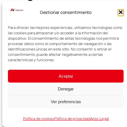
Bonn
Gestionar consentimiento
Bonn es una ciudad que se
disfruta mejor sin prisas. No tiene
Para ofrecer las mejores experiencias, utilizamos tecnologías como
el impacto visual de Colonia ni el
las cookies para almacenar y/o acceder a la información del
skyline de Frankfurt, pero ofrece
dispositivo. El consentimiento de estas tecnologías nos permitirá
procesar datos como el comportamiento de navegación o las
una mezcla muy interesante de
identificaciones únicas en este sitio. No consentir o retirar el
historia, música, museos y paseos
consentimiento, puede afectar negativamente a ciertas
tranquilos junto al Rin.
características y funciones.
Nuestra recomendación es
dedicarle al menos un día
Aceptar
completo, especialmente si estás
viajando por el oeste de Alemania.
Denegar
Visita su casco histórico, acércate
al legado de Beethoven, entra en
Ver preferencias
alguno de sus museos y termina el
recorrido paseando junto al Rin.
Política de cookies
Política de privacidad
Aviso Legal
Si estás organizando una ruta más