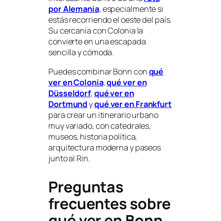
por Alemania
, especialmente si
estás recorriendo el oeste del país.
Su cercanía con Colonia la
convierte en una escapada
sencilla y cómoda.
Puedes combinar Bonn con
qué
ver en Colonia
,
qué ver en
Düsseldorf
,
qué ver en
Dortmund
y
qué ver en Frankfurt
para crear un itinerario urbano
muy variado, con catedrales,
museos, historia política,
arquitectura moderna y paseos
junto al Rin.
Preguntas
frecuentes sobre
qué ver en Bonn