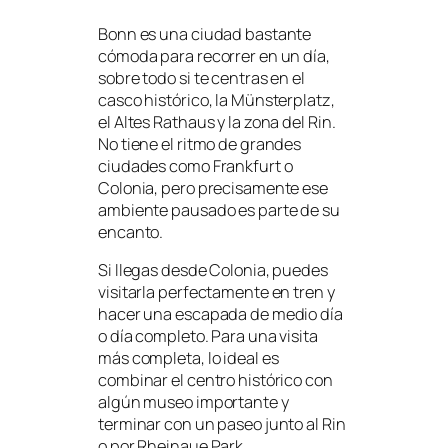
Bonn es una ciudad bastante
cómoda para recorrer en un día,
sobre todo si te centras en el
casco histórico, la Münsterplatz,
el Altes Rathaus y la zona del Rin.
No tiene el ritmo de grandes
ciudades como Frankfurt o
Colonia, pero precisamente ese
ambiente pausado es parte de su
encanto.
Si llegas desde Colonia, puedes
visitarla perfectamente en tren y
hacer una escapada de medio día
o día completo. Para una visita
más completa, lo ideal es
combinar el centro histórico con
algún museo importante y
terminar con un paseo junto al Rin
o por Rheinaue Park.