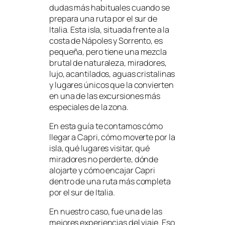
dudas más habituales cuando se
prepara una ruta por el sur de
Italia. Esta isla, situada frente a la
costa de Nápoles y Sorrento, es
pequeña, pero tiene una mezcla
brutal de naturaleza, miradores,
lujo, acantilados, aguas cristalinas
y lugares únicos que la convierten
en una de las excursiones más
especiales de la zona.
En esta guía te contamos cómo
llegar a Capri, cómo moverte por la
isla, qué lugares visitar, qué
miradores no perderte, dónde
alojarte y cómo encajar Capri
dentro de una ruta más completa
por el sur de Italia.
En nuestro caso, fue una de las
mejores experiencias del viaje. Eso