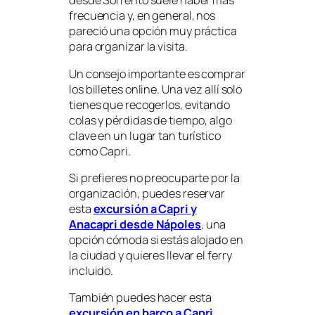
desde Sorrento suele haber más
frecuencia y, en general, nos
pareció una opción muy práctica
para organizar la visita.
Un consejo importante es comprar
los billetes online. Una vez allí solo
tienes que recogerlos, evitando
colas y pérdidas de tiempo, algo
clave en un lugar tan turístico
como Capri.
Si prefieres no preocuparte por la
organización, puedes reservar
esta
excursión a Capri y
Anacapri desde Nápoles
, una
opción cómoda si estás alojado en
la ciudad y quieres llevar el ferry
incluido.
También puedes hacer esta
excursión en barco a Capri