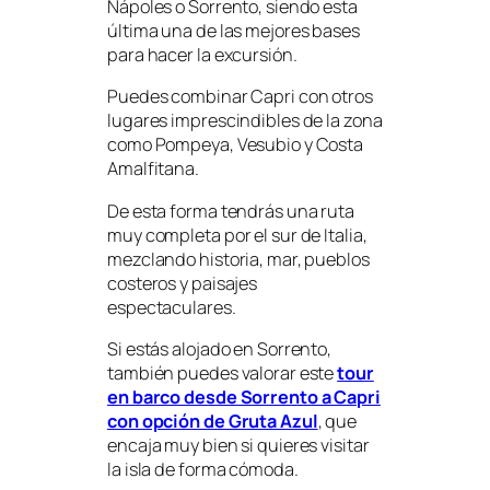
Nápoles o Sorrento, siendo esta
última una de las mejores bases
para hacer la excursión.
Puedes combinar Capri con otros
lugares imprescindibles de la zona
como Pompeya, Vesubio y Costa
Amalfitana.
De esta forma tendrás una ruta
muy completa por el sur de Italia,
mezclando historia, mar, pueblos
costeros y paisajes
espectaculares.
Si estás alojado en Sorrento,
también puedes valorar este
tour
en barco desde Sorrento a Capri
con opción de Gruta Azul
, que
encaja muy bien si quieres visitar
la isla de forma cómoda.