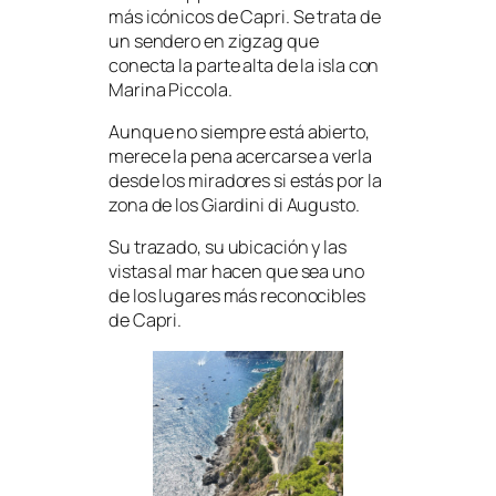
más icónicos de Capri. Se trata de
un sendero en zigzag que
conecta la parte alta de la isla con
Marina Piccola.
Aunque no siempre está abierto,
merece la pena acercarse a verla
desde los miradores si estás por la
zona de los Giardini di Augusto.
Su trazado, su ubicación y las
vistas al mar hacen que sea uno
de los lugares más reconocibles
de Capri.