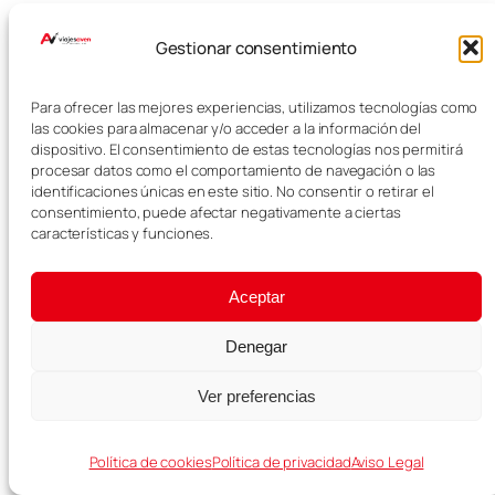
Algunos de los lugares
Gestionar consentimiento
imprescindibles que ver en Capri
son los Faraglioni, Monte Solaro,
Villa San Michele, Giardini di
Para ofrecer las mejores experiencias, utilizamos tecnologías como
Augusto, Via Krupp, el Arco
las cookies para almacenar y/o acceder a la información del
Naturale y el Faro di Punta Carena.
dispositivo. El consentimiento de estas tecnologías nos permitirá
procesar datos como el comportamiento de navegación o las
identificaciones únicas en este sitio. No consentir o retirar el
Más
consentimiento, puede afectar negativamente a ciertas
características y funciones.
información:
Aceptar
Alojamiento en Capri
aquí
Denegar
Alquiler de coche
aquí
Los mejores tours
aquí
Ver preferencias
La mejor eSIM para viajar
aquí
Política de cookies
Política de privacidad
Aviso Legal
​
La mejor tarjeta para viajar