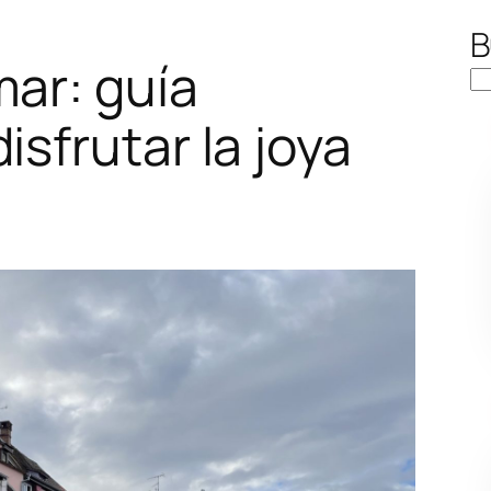
B
ar: guía
isfrutar la joya