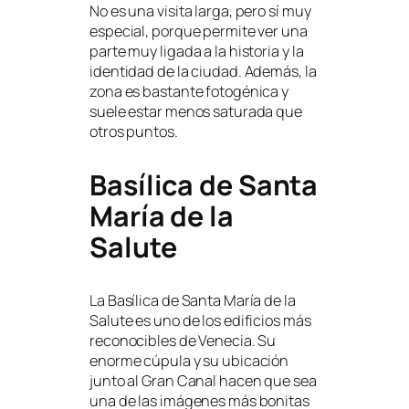
No es una visita larga, pero sí muy
especial, porque permite ver una
parte muy ligada a la historia y la
identidad de la ciudad. Además, la
zona es bastante fotogénica y
suele estar menos saturada que
otros puntos.
Basílica de Santa
María de la
Salute
La Basílica de Santa María de la
Salute es uno de los edificios más
reconocibles de Venecia. Su
enorme cúpula y su ubicación
junto al Gran Canal hacen que sea
una de las imágenes más bonitas