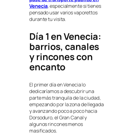
Venecia
, especialmente si tienes
pensado usar varios vaporettos
durante tu visita.
Día 1 en Venecia:
barrios, canales
y rincones con
encanto
El primer día en Venecia lo
dedicaríamos a descubrir una
parte más tranquila de la ciudad,
empezando por la zona de llegada
y avanzando poco a poco hacia
Dorsoduro, el Gran Canal y
algunos rincones menos
masificados.