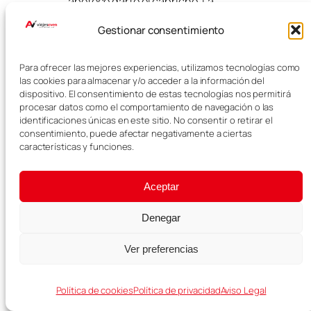
apetece darte el capricho. La
percepción de Venecia cambia
Gestionar consentimiento
bastante desde la góndola y
puede convertirse en uno de los
momentos más bonitos del viaje.
Para ofrecer las mejores experiencias, utilizamos tecnologías como
las cookies para almacenar y/o acceder a la información del
Puedes reservar un
paseo en
dispositivo. El consentimiento de estas tecnologías nos permitirá
góndola por Venecia
si quieres
procesar datos como el comportamiento de navegación o las
llevarlo organizado antes de
identificaciones únicas en este sitio. No consentir o retirar el
consentimiento, puede afectar negativamente a ciertas
llegar.
características y funciones.
Aceptar
Denegar
Ver preferencias
Política de cookies
Política de privacidad
Aviso Legal