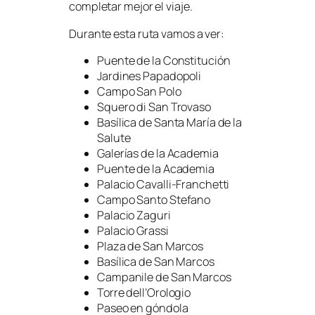
completar mejor el viaje.
Durante esta ruta vamos a ver:
Puente de la Constitución
Jardines Papadopoli
Campo San Polo
Squero di San Trovaso
Basílica de Santa María de la
Salute
Galerías de la Academia
Puente de la Academia
Palacio Cavalli-Franchetti
Campo Santo Stefano
Palacio Zaguri
Palacio Grassi
Plaza de San Marcos
Basílica de San Marcos
Campanile de San Marcos
Torre dell’Orologio
Paseo en góndola