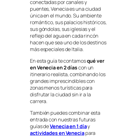
conectadas por canales y
puentes, Venecia es una ciudad
única en el mundo. Su ambiente
romántico, sus palacios históricos,
sus góndolas, sus iglesias y el
reflejo del agua en cada rincón
hacen que sea uno de los destinos
más especiales de Italia.
En esta guía te contamos
qué ver
en Venecia en 2 días
con un
itinerario realista, combinando los
grandes imprescindibles con
zonas menos turísticas para
disfrutar la ciudad sin ir a la
carrera.
También puedes combinar esta
entrada con nuestras futuras
guías de
Venecia en 1 día
y
actividades en Venecia
para