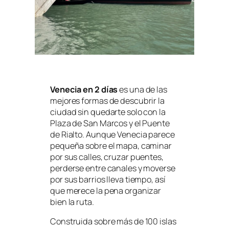
Venecia en 2 días
es una de las
mejores formas de descubrir la
ciudad sin quedarte solo con la
Plaza de San Marcos y el Puente
de Rialto. Aunque Venecia parece
pequeña sobre el mapa, caminar
por sus calles, cruzar puentes,
perderse entre canales y moverse
por sus barrios lleva tiempo, así
que merece la pena organizar
bien la ruta.
Construida sobre más de 100 islas