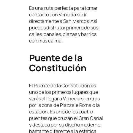
Es una ruta perfecta para tomar
contacto con Venecia sin ir
directamente a San Marcos. Así
puedes disfrutar primero de sus
calles, canales, plazas y barrios
con más calma.
Puente de la
Constitución
El Puente de la Constitución es
uno de los primeros lugares que
verás al llegar a Venecia si entras
por la zona de Piazzale Roma o la
estación. Es uno de los cuatro
puentes que cruzan el Gran Canal
y destaca por su diseño moderno,
bastante diferente a la estética