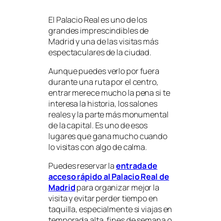
El Palacio Real es uno de los
grandes imprescindibles de
Madrid y una de las visitas más
espectaculares de la ciudad.
Aunque puedes verlo por fuera
durante una ruta por el centro,
entrar merece mucho la pena si te
interesa la historia, los salones
reales y la parte más monumental
de la capital. Es uno de esos
lugares que gana mucho cuando
lo visitas con algo de calma.
Puedes reservar la
entrada de
acceso rápido al Palacio Real de
Madrid
para organizar mejor la
visita y evitar perder tiempo en
taquilla, especialmente si viajas en
temporada alta, fines de semana o