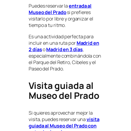
Puedes reservar la
entrada al
Museo del Prado
si prefieres
visitarlo por libre y organizar el
tiempo a tu ritmo.
Es una actividad perfecta para
incluir en una ruta por
Madrid en
2 días
o
Madrid en 3 días
,
especialmente combinándola con
el Parque del Retiro, Cibeles y el
Paseo del Prado.
Visita guiada al
Museo del Prado
Si quieres aprovechar mejor la
visita, puedes reservar una
visita
guiada al Museo del Prado con