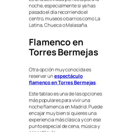
noche, especialmente si ya has
pasado el día recorriendo el
centro, museos o barrios como La
Latina, Chueca o Malasaña.
Flamenco en
Torres Bermejas
Otra opción muy conocida es
reservar un
espectáculo
flamenco en Torres Bermejas
.
Este tablao es una de las opciones
más populares para vivir una
noche flamenca en Madrid. Puede
encajar muy bien si quieres una
experiencia más clásica y con ese
punto especial de cena, música y