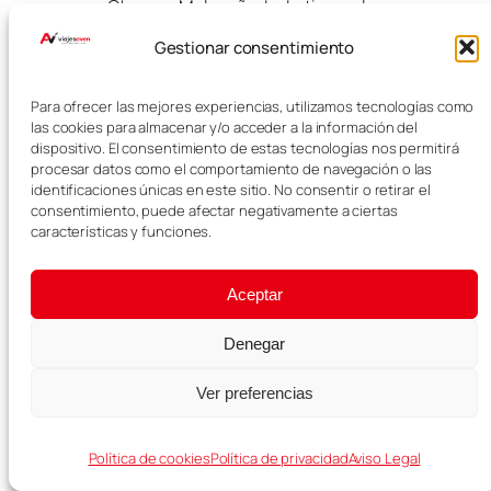
Chueca, Malasaña, La Latina o el
Barrio de Las Letras.
Gestionar consentimiento
Excursiones
Para ofrecer las mejores experiencias, utilizamos tecnologías como
desde Madrid
las cookies para almacenar y/o acceder a la información del
dispositivo. El consentimiento de estas tecnologías nos permitirá
procesar datos como el comportamiento de navegación o las
identificaciones únicas en este sitio. No consentir o retirar el
Si tienes más de 2 o 3 días en la
consentimiento, puede afectar negativamente a ciertas
capital, hacer una excursión
características y funciones.
desde Madrid puede ser una gran
idea.
Aceptar
Las opciones más interesantes de
esta selección son la
excursión a
Denegar
Segovia y Toledo desde Madrid
,
la
excursión a Ávila y Segovia
Ver preferencias
desde Madrid
y la
excursión al
Monasterio de El Escorial
.
Política de cookies
Política de privacidad
Aviso Legal
Para una primera excursión,