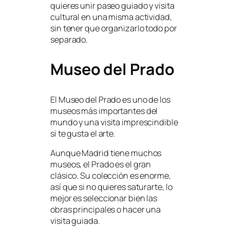
quieres unir paseo guiado y visita
cultural en una misma actividad,
sin tener que organizarlo todo por
separado.
Museo del Prado
El Museo del Prado es uno de los
museos más importantes del
mundo y una visita imprescindible
si te gusta el arte.
Aunque Madrid tiene muchos
museos, el Prado es el gran
clásico. Su colección es enorme,
así que si no quieres saturarte, lo
mejor es seleccionar bien las
obras principales o hacer una
visita guiada.