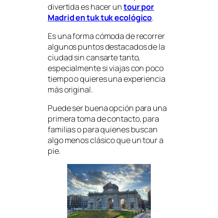
divertida es hacer un
tour por
Madrid en tuk tuk ecológico
.
Es una forma cómoda de recorrer
algunos puntos destacados de la
ciudad sin cansarte tanto,
especialmente si viajas con poco
tiempo o quieres una experiencia
más original.
Puede ser buena opción para una
primera toma de contacto, para
familias o para quienes buscan
algo menos clásico que un tour a
pie.