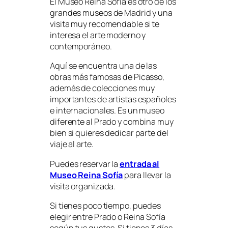
El Museo Reina Sofía es otro de los
grandes museos de Madrid y una
visita muy recomendable si te
interesa el arte moderno y
contemporáneo.
Aquí se encuentra una de las
obras más famosas de Picasso,
además de colecciones muy
importantes de artistas españoles
e internacionales. Es un museo
diferente al Prado y combina muy
bien si quieres dedicar parte del
viaje al arte.
Puedes reservar la
entrada al
Museo Reina Sofía
para llevar la
visita organizada.
Si tienes poco tiempo, puedes
elegir entre Prado o Reina Sofía
según tus gustos. Si tienes 3 días