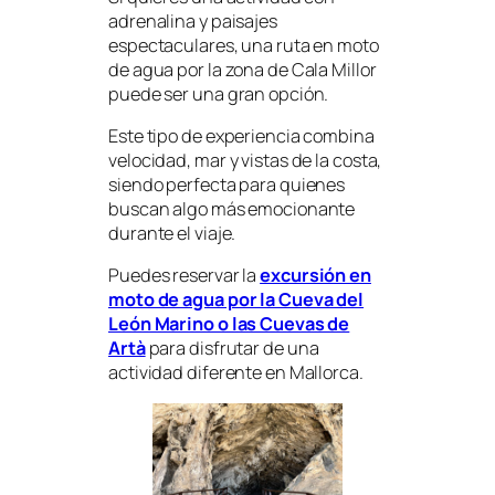
adrenalina y paisajes
espectaculares, una ruta en moto
de agua por la zona de Cala Millor
puede ser una gran opción.
Este tipo de experiencia combina
velocidad, mar y vistas de la costa,
siendo perfecta para quienes
buscan algo más emocionante
durante el viaje.
Puedes reservar la
excursión en
moto de agua por la Cueva del
León Marino o las Cuevas de
Artà
para disfrutar de una
actividad diferente en Mallorca.