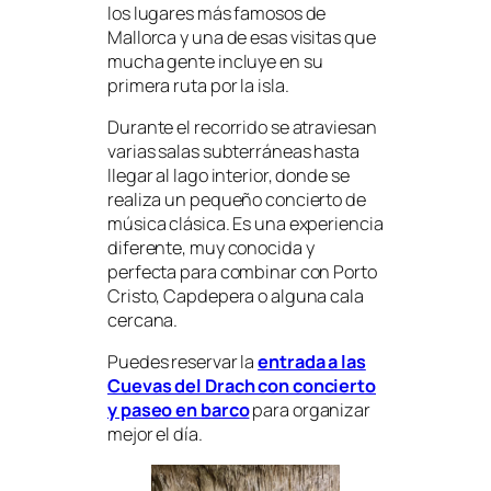
los lugares más famosos de
Mallorca y una de esas visitas que
mucha gente incluye en su
primera ruta por la isla.
Durante el recorrido se atraviesan
varias salas subterráneas hasta
llegar al lago interior, donde se
realiza un pequeño concierto de
música clásica. Es una experiencia
diferente, muy conocida y
perfecta para combinar con Porto
Cristo, Capdepera o alguna cala
cercana.
Puedes reservar la
entrada a las
Cuevas del Drach con concierto
y paseo en barco
para organizar
mejor el día.