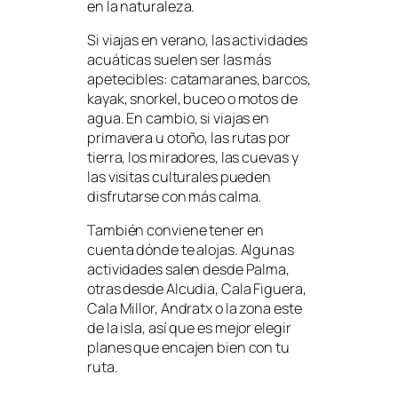
en la naturaleza.
Si viajas en verano, las actividades
acuáticas suelen ser las más
apetecibles: catamaranes, barcos,
kayak, snorkel, buceo o motos de
agua. En cambio, si viajas en
primavera u otoño, las rutas por
tierra, los miradores, las cuevas y
las visitas culturales pueden
disfrutarse con más calma.
También conviene tener en
cuenta dónde te alojas. Algunas
actividades salen desde Palma,
otras desde Alcudia, Cala Figuera,
Cala Millor, Andratx o la zona este
de la isla, así que es mejor elegir
planes que encajen bien con tu
ruta.