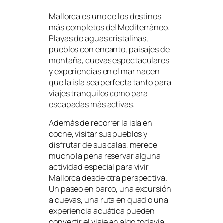
Mallorca es uno de los destinos
más completos del Mediterráneo.
Playas de aguas cristalinas,
pueblos con encanto, paisajes de
montaña, cuevas espectaculares
y experiencias en el mar hacen
que la isla sea perfecta tanto para
viajes tranquilos como para
escapadas más activas.
Además de recorrer la isla en
coche, visitar sus pueblos y
disfrutar de sus calas, merece
mucho la pena reservar alguna
actividad especial para vivir
Mallorca desde otra perspectiva.
Un paseo en barco, una excursión
a cuevas, una ruta en quad o una
experiencia acuática pueden
convertir el viaje en algo todavía