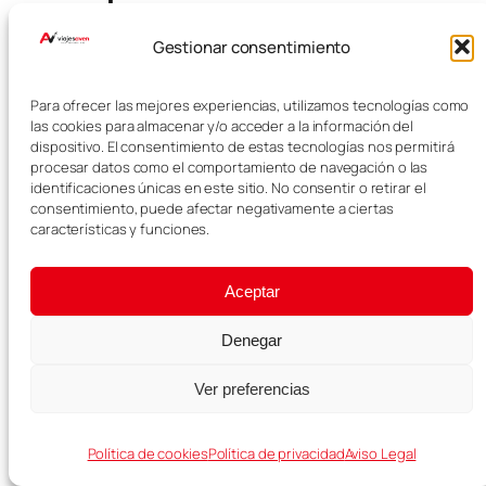
para hacer
actividades
Gestionar consentimiento
Para ofrecer las mejores experiencias, utilizamos tecnologías como
Para disfrutar de las mejores
las cookies para almacenar y/o acceder a la información del
actividades en Mallorca, lo más
dispositivo. El consentimiento de estas tecnologías nos permitirá
cómodo es alquilar coche. Aunque
procesar datos como el comportamiento de navegación o las
identificaciones únicas en este sitio. No consentir o retirar el
algunas excursiones salen desde
consentimiento, puede afectar negativamente a ciertas
zonas turísticas conocidas,
características y funciones.
muchas actividades se
encuentran repartidas por
diferentes puntos de la isla.
Aceptar
Con coche podrás llegar a tiempo,
Denegar
organizar mejor los días y
combinar cada experiencia con
Ver preferencias
pueblos, miradores o calas
cercanas.
Política de cookies
Política de privacidad
Aviso Legal
Puedes
alquilar coche en