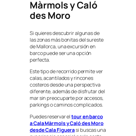
Màrmols y Caló
des Moro
Si quieres descubrir algunas de
las zonas más bonitas del sureste
de Mallorca, una excursión en
barco puede ser una opción
perfecta.
Este tipo de recorrido permite ver
calas, acantilados y rincones
costeros desde una perspectiva
diferente, además de disfrutar del
mar sin preocuparte por accesos,
parkings o caminos complicados.
Puedes reservar el
tour en barco
a Cala Màrmols y Caló des Moro
desde Cala Figuera
si buscas una