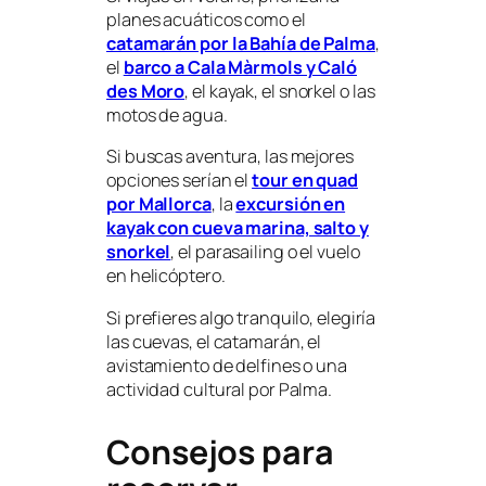
planes acuáticos como el
catamarán por la Bahía de Palma
,
el
barco a Cala Màrmols y Caló
des Moro
, el kayak, el snorkel o las
motos de agua.
Si buscas aventura, las mejores
opciones serían el
tour en quad
por Mallorca
, la
excursión en
kayak con cueva marina, salto y
snorkel
, el parasailing o el vuelo
en helicóptero.
Si prefieres algo tranquilo, elegiría
las cuevas, el catamarán, el
avistamiento de delfines o una
actividad cultural por Palma.
Consejos para