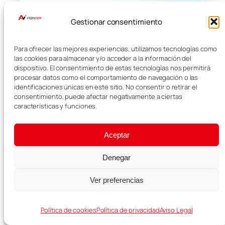
Conecta desde el primer
minuto
Gestionar consentimiento
Lleva internet en el móvil cuando viajes fuera de
Para ofrecer las mejores experiencias, utilizamos tecnologías como
Europa y evita depender del roaming o del wifi del
las cookies para almacenar y/o acceder a la información del
hotel.
dispositivo. El consentimiento de estas tecnologías nos permitirá
procesar datos como el comportamiento de navegación o las
Datos móviles en destino
identificaciones únicas en este sitio. No consentir o retirar el
consentimiento, puede afectar negativamente a ciertas
características y funciones.
Instalación rápida con QR
Ideal para mapas y reservas
Aceptar
Denegar
Ver eSIM para mi viaje →
Ver preferencias
Política de cookies
Política de privacidad
Aviso Legal