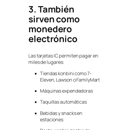
3. También
sirven como
monedero
electrónico
Las tarjetas IC permiten pagar en
miles de lugares:
Tiendas konbini como 7-
Eleven, Lawson o FamilyMart
Máquinas expendedoras
Taquillas automáticas
Bebidas y snacks en
estaciones