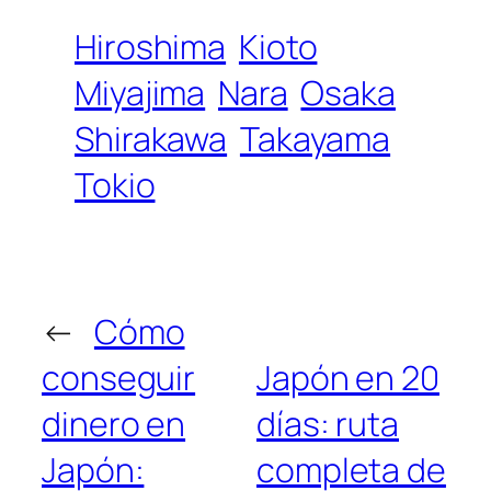
Hiroshima
Kioto
Miyajima
Nara
Osaka
Shirakawa
Takayama
Tokio
←
Cómo
conseguir
Japón en 20
dinero en
días: ruta
Japón:
completa de