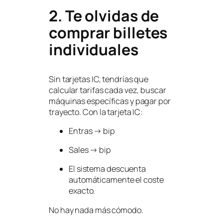
2. Te olvidas de
comprar billetes
individuales
Sin tarjetas IC, tendrías que
calcular tarifas cada vez, buscar
máquinas específicas y pagar por
trayecto. Con la tarjeta IC:
Entras →
bip
Sales →
bip
El sistema descuenta
automáticamente el coste
exacto.
No hay nada más cómodo.