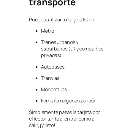
transporte
Puedes utilizar tu tarjeta IC en:
Metro
Trenes urbanos y
suburbanos (JR y compañías
privadas)
Autobuses
Tranvías
Monorraíles
Ferris (en algunas zonas)
Simplemente pasas la tarjeta por
el lector tanto al entrar como al
salir, ¡y listo!