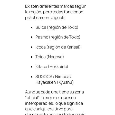
Existen diferentes marcas según
la región, pero todas funcionan
prácticamente igual:
Suica (región de Tokio)
Pasmo (región de Tokio)
Icoca (región de Kansai)
Toica (Nagoya)
Kitaca (Hokkaido)
SUGOCA / Nimoca /
Hayakaken (Kyushu)
Aunque cada una tiene su zona
“oficial”, lo mejor es que son
interoperables, lo que significa
que cualquiera sirve para
desplazarte por casi todo el país.