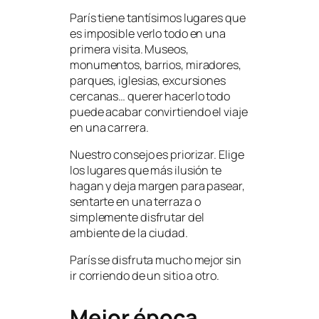
París tiene tantísimos lugares que
es imposible verlo todo en una
primera visita. Museos,
monumentos, barrios, miradores,
parques, iglesias, excursiones
cercanas… querer hacerlo todo
puede acabar convirtiendo el viaje
en una carrera.
Nuestro consejo es priorizar. Elige
los lugares que más ilusión te
hagan y deja margen para pasear,
sentarte en una terraza o
simplemente disfrutar del
ambiente de la ciudad.
París se disfruta mucho mejor sin
ir corriendo de un sitio a otro.
Mejor época