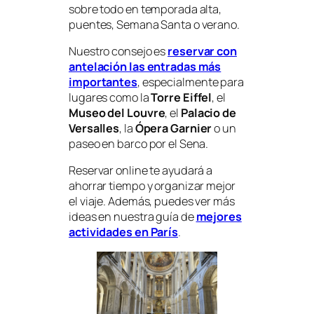
sobre todo en temporada alta,
puentes, Semana Santa o verano.
Nuestro consejo es
reservar con
antelación las entradas más
importantes
, especialmente para
lugares como la
Torre Eiffel
, el
Museo del Louvre
, el
Palacio de
Versalles
, la
Ópera Garnier
o un
paseo en barco por el Sena.
Reservar online te ayudará a
ahorrar tiempo y organizar mejor
el viaje. Además, puedes ver más
ideas en nuestra guía de
mejores
actividades en París
.