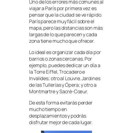
Uno de los errores más comunes al
viajar a París por primera vez es
pensar que la ciudad se ve rápido.
París parece muy fácil sobre el
mapa, pero las distancias son más
largas de lo que parecen y cada
zona tiene mucho que ofrecer.
Lo ideal es organizar cada día por
barrios o zonas cercanas. Por
ejemplo, puedes dedicar un día a
la Torre Eiffel, Trocadero e
Invalides; otro al Louvre, Jardines
de las Tullerías y Ópera; y otro a
Montmartre y Sacré-Cœur.
De esta forma evitarás perder
mucho tiempo en
desplazamientos y podrás
disfrutar mejor de cada lugar.