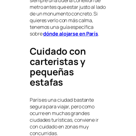
siempre una buena conexión de
metro antes que estar justo al lado
de un monumento concreto. Si
quieres verlo con más calma,
tenemos una guía específica
sobre
dónde alojarse en París
.
Cuidado con
carteristas y
pequeñas
estafas
París es una ciudad bastante
segura para viajar, pero como
ocurre en muchas grandes
ciudades turísticas, conviene ir
con cuidado en zonas muy
concurridas.