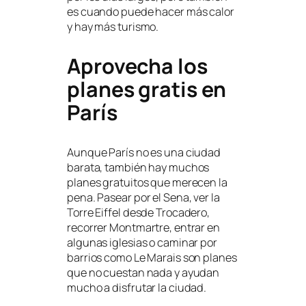
es cuando puede hacer más calor
y hay más turismo.
Aprovecha los
planes gratis en
París
Aunque París no es una ciudad
barata, también hay muchos
planes gratuitos que merecen la
pena. Pasear por el Sena, ver la
Torre Eiffel desde Trocadero,
recorrer Montmartre, entrar en
algunas iglesias o caminar por
barrios como Le Marais son planes
que no cuestan nada y ayudan
mucho a disfrutar la ciudad.