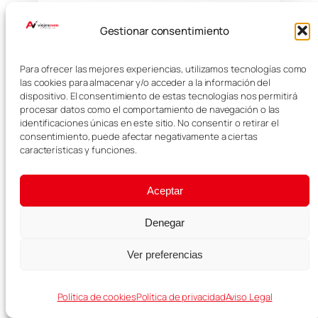
WEB
Gestionar consentimiento
Para ofrecer las mejores experiencias, utilizamos tecnologías como
las cookies para almacenar y/o acceder a la información del
dispositivo. El consentimiento de estas tecnologías nos permitirá
procesar datos como el comportamiento de navegación o las
identificaciones únicas en este sitio. No consentir o retirar el
consentimiento, puede afectar negativamente a ciertas
características y funciones.
Aceptar
Denegar
MÁS ENTRADAS
Ver preferencias
Tokio en 4 días:
Política de cookies
Política de privacidad
Aviso Legal