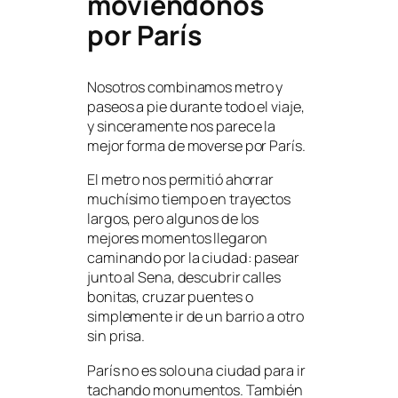
moviéndonos
por París
Nosotros combinamos metro y
paseos a pie durante todo el viaje,
y sinceramente nos parece la
mejor forma de moverse por París.
El metro nos permitió ahorrar
muchísimo tiempo en trayectos
largos, pero algunos de los
mejores momentos llegaron
caminando por la ciudad: pasear
junto al Sena, descubrir calles
bonitas, cruzar puentes o
simplemente ir de un barrio a otro
sin prisa.
París no es solo una ciudad para ir
tachando monumentos. También