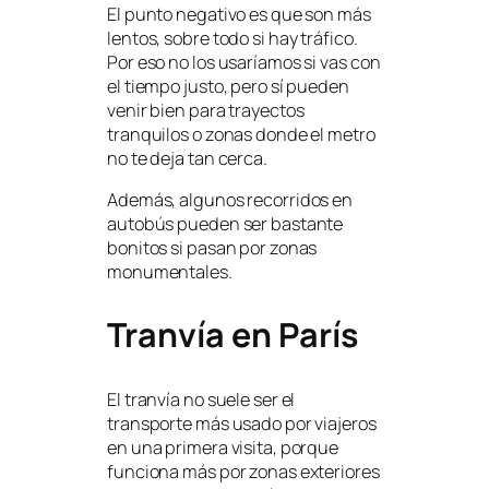
El punto negativo es que son más
lentos, sobre todo si hay tráfico.
Por eso no los usaríamos si vas con
el tiempo justo, pero sí pueden
venir bien para trayectos
tranquilos o zonas donde el metro
no te deja tan cerca.
Además, algunos recorridos en
autobús pueden ser bastante
bonitos si pasan por zonas
monumentales.
Tranvía en París
El tranvía no suele ser el
transporte más usado por viajeros
en una primera visita, porque
funciona más por zonas exteriores