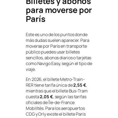
Billetes y abonos
para moverse por
París
Este es uno de los puntos donde
más dudas suelen aparecer. Para
moverse por París en transporte
público puedes usar billetes
sencillos, abonos diarios o tarjetas
como Navigo Easy, según el tipo de
viaje.
En 2026, el billete Metro-Train-
RER tiene tarifa única de
2,55 €
,
mientras que el billete Bus-Tram
cuesta
2,05 €
, según las tarifas
oficiales de Île-de-France
Mobilités. Para los aeropuertos
CDG y Orly existe el billete Paris