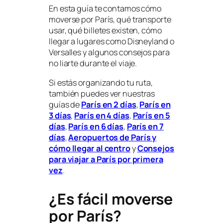
En esta guía te contamos cómo
moverse por París, qué transporte
usar, qué billetes existen, cómo
llegar a lugares como Disneyland o
Versalles y algunos consejos para
no liarte durante el viaje.
Si estás organizando tu ruta,
también puedes ver nuestras
guías de
París en 2 días
,
París en
3 días
,
París en 4 días
,
París en 5
días
,
París en 6 días
,
París en 7
días
,
Aeropuertos de París y
cómo llegar al centro
y
Consejos
para viajar a París por primera
vez
.
¿Es fácil moverse
por París?