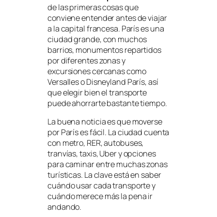
de las primeras cosas que
conviene entender antes de viajar
a la capital francesa. París es una
ciudad grande, con muchos
barrios, monumentos repartidos
por diferentes zonas y
excursiones cercanas como
Versalles o Disneyland París, así
que elegir bien el transporte
puede ahorrarte bastante tiempo.
La buena noticia es que moverse
por París es fácil. La ciudad cuenta
con metro, RER, autobuses,
tranvías, taxis, Uber y opciones
para caminar entre muchas zonas
turísticas. La clave está en saber
cuándo usar cada transporte y
cuándo merece más la pena ir
andando.