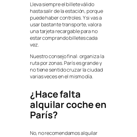
Lleva siempre el billete válido
hasta salir de la estación, porque
puede haber controles. Y si vas a
usar bastante transporte, valora
una tarjeta recargable para no
estar comprando billetes cada
vez.
Nuestro consejo final: organiza la
ruta por zonas. París es grande y
no tiene sentido cruzar la ciudad
varias veces en el mismo día.
¿Hace falta
alquilar coche en
París?
No, no recomendamos alquilar