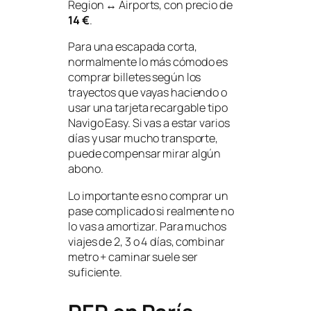
Region ↔ Airports, con precio de
14 €
.
Para una escapada corta,
normalmente lo más cómodo es
comprar billetes según los
trayectos que vayas haciendo o
usar una tarjeta recargable tipo
Navigo Easy. Si vas a estar varios
días y usar mucho transporte,
puede compensar mirar algún
abono.
Lo importante es no comprar un
pase complicado si realmente no
lo vas a amortizar. Para muchos
viajes de 2, 3 o 4 días, combinar
metro + caminar suele ser
suficiente.