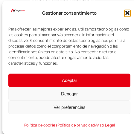
público es usar el RER A hasta
Marne-la-Vallée/Chessy, la
Gestionar consentimiento
estación situada junto a los
parques Disney.
Para ofrecer las mejores experiencias, utilizamos tecnologías como
las cookies para almacenar y/o acceder a la información del
¿Cómo ir a
dispositivo. El consentimiento de estas tecnologías nos permitirá
procesar datos como el comportamiento de navegación o las
Versalles desde
identificaciones únicas en este sitio. No consentir o retirar el
consentimiento, puede afectar negativamente a ciertas
París?
características y funciones.
Una de las formas más habituales
Aceptar
de ir a Versalles desde París es
usar el RER C hasta Versailles
Denegar
Château Rive Gauche. Desde allí
puedes caminar hasta el Palacio
Ver preferencias
de Versalles.
Política de cookies
Política de privacidad
Aviso Legal
Más