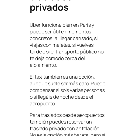
privados
Uber funciona bien en París y
puede ser útil en momentos
concretos: al llegar cansado, si
viajas con maletas, si vuelves
tarde o si el transporte público no
te deja cómodo cerca del
alojamiento.
El taxi también es una opción,
aunque suele ser más caro. Puede
compensar si sois varias personas
o si llegáis de noche desde el
aeropuerto.
Para traslados desde aeropuertos,
también puedes reservar un
traslado privado con antelación.
No es la opción más barata, pero sí