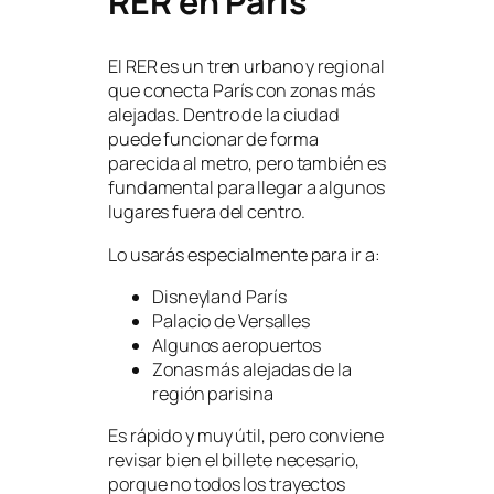
RER en París
El RER es un tren urbano y regional
que conecta París con zonas más
alejadas. Dentro de la ciudad
puede funcionar de forma
parecida al metro, pero también es
fundamental para llegar a algunos
lugares fuera del centro.
Lo usarás especialmente para ir a:
Disneyland París
Palacio de Versalles
Algunos aeropuertos
Zonas más alejadas de la
región parisina
Es rápido y muy útil, pero conviene
revisar bien el billete necesario,
porque no todos los trayectos