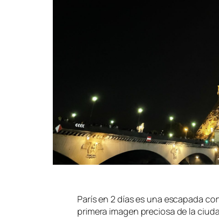
París en 2 días es una escapada cort
primera imagen preciosa de la ciud