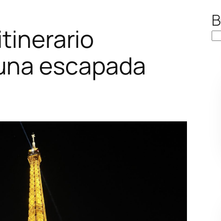
B
itinerario
 una escapada