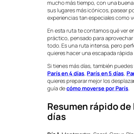
mucho más tiempo, con una buena o
sus lugares más icónicos, pasear po
experiencias tan especiales como ver
En esta ruta te contamos qué ver en 
práctico, pensado para aprovechar b
todo. Es una ruta intensa, pero perfe
quieres hacer una escapada rápida 
Si tienes más días, también puedes
París en 4 días
,
París en 5 días
,
Par
quieres preparar mejor los desplaz
guía de
cómo moverse por París
.
Resumen rápido de l
días