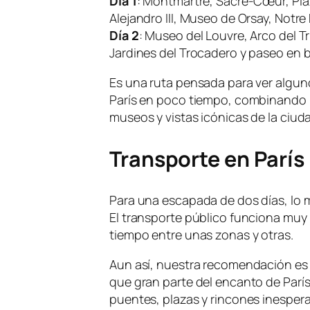
Día 1
: Montmartre, Sacré-Cœur, Pla
Alejandro III, Museo de Orsay, Notre
Día 2
: Museo del Louvre, Arco del Tri
Jardines del Trocadero y paseo en b
Es una ruta pensada para ver algun
París en poco tiempo, combinando
museos y vistas icónicas de la ciud
Transporte en París
Para una escapada de dos días, lo m
El transporte público funciona muy 
tiempo entre unas zonas y otras.
Aun así, nuestra recomendación es c
que gran parte del encanto de París
puentes, plazas y rincones inesper