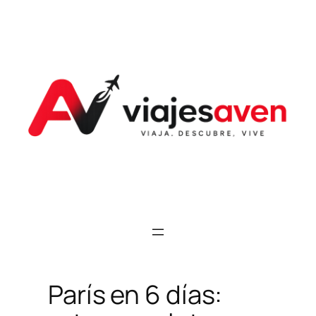
Saltar
al
contenido
París en 6 días: