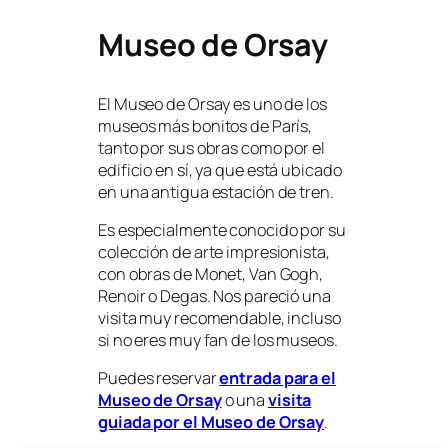
Museo de Orsay
El Museo de Orsay es uno de los
museos más bonitos de París,
tanto por sus obras como por el
edificio en sí, ya que está ubicado
en una antigua estación de tren.
Es especialmente conocido por su
colección de arte impresionista,
con obras de Monet, Van Gogh,
Renoir o Degas. Nos pareció una
visita muy recomendable, incluso
si no eres muy fan de los museos.
Puedes reservar
entrada para el
Museo de Orsay
o una
visita
guiada por el Museo de Orsay
.