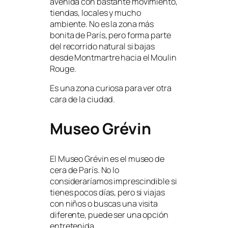
avenida con bastante movimiento,
tiendas, locales y mucho
ambiente. No es la zona más
bonita de París, pero forma parte
del recorrido natural si bajas
desde Montmartre hacia el Moulin
Rouge.
Es una zona curiosa para ver otra
cara de la ciudad.
Museo Grévin
El Museo Grévin es el museo de
cera de París. No lo
consideraríamos imprescindible si
tienes pocos días, pero si viajas
con niños o buscas una visita
diferente, puede ser una opción
entretenida.