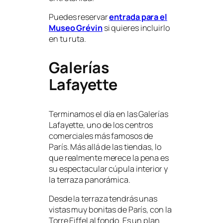
Puedes reservar
entrada para el
Museo Grévin
si quieres incluirlo
en tu ruta.
Galerías
Lafayette
Terminamos el día en las Galerías
Lafayette, uno de los centros
comerciales más famosos de
París. Más allá de las tiendas, lo
que realmente merece la pena es
su espectacular cúpula interior y
la terraza panorámica.
Desde la terraza tendrás unas
vistas muy bonitas de París, con la
Torre Eiffel al fondo. Es un plan