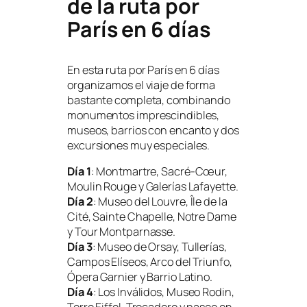
de la ruta por
París en 6 días
En esta ruta por París en 6 días
organizamos el viaje de forma
bastante completa, combinando
monumentos imprescindibles,
museos, barrios con encanto y dos
excursiones muy especiales.
Día 1
: Montmartre, Sacré-Cœur,
Moulin Rouge y Galerías Lafayette.
Día 2
: Museo del Louvre, Île de la
Cité, Sainte Chapelle, Notre Dame
y Tour Montparnasse.
Día 3
: Museo de Orsay, Tullerías,
Campos Elíseos, Arco del Triunfo,
Ópera Garnier y Barrio Latino.
Día 4
: Los Inválidos, Museo Rodin,
Torre Eiffel, Trocadero y paseo en