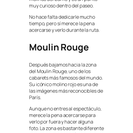
muy curioso dentro del paseo.
No hace falta dedicarle mucho
tiempo, pero sí merece la pena
acercarse y verlo durante la ruta.
Moulin Rouge
Después bajamos hacia la zona
del Moulin Rouge, uno de los
cabarets más famosos del mundo.
Su icónico molino rojo es una de
las imágenes más reconocibles de
París.
Aunque no entres al espectáculo,
merece la pena acercarse para
verlo por fuera y hacer alguna
foto. La zona es bastante diferente