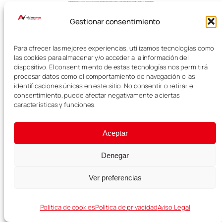
Gestionar consentimiento
Para ofrecer las mejores experiencias, utilizamos tecnologías como
las cookies para almacenar y/o acceder a la información del
dispositivo. El consentimiento de estas tecnologías nos permitirá
procesar datos como el comportamiento de navegación o las
identificaciones únicas en este sitio. No consentir o retirar el
consentimiento, puede afectar negativamente a ciertas
características y funciones.
Jardín de las
Aceptar
Tullerías
Denegar
Ver preferencias
Después paseamos por el Jardín
de las Tullerías, uno de los
parques más conocidos de París.
Política de cookies
Política de privacidad
Aviso Legal
Está situado entre el Louvre y la