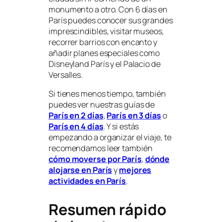
monumento a otro. Con 6 días en
París puedes conocer sus grandes
imprescindibles, visitar museos,
recorrer barrios con encanto y
añadir planes especiales como
Disneyland París y el Palacio de
Versalles.
Si tienes menos tiempo, también
puedes ver nuestras guías de
París en 2 días
,
París en 3 días
o
París en 4 días
. Y si estás
empezando a organizar el viaje, te
recomendamos leer también
cómo moverse por París
,
dónde
alojarse en París
y
mejores
actividades en París
.
Resumen rápido