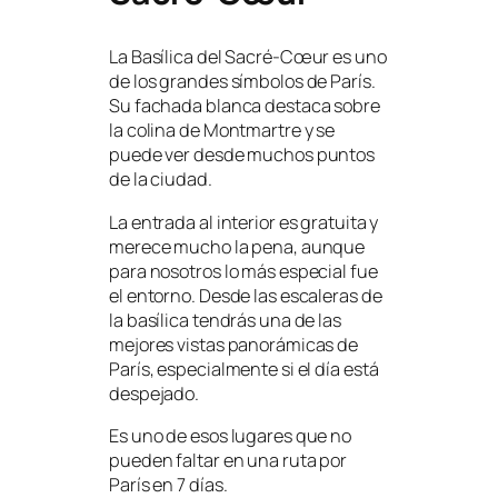
La Basílica del Sacré-Cœur es uno
de los grandes símbolos de París.
Su fachada blanca destaca sobre
la colina de Montmartre y se
puede ver desde muchos puntos
de la ciudad.
La entrada al interior es gratuita y
merece mucho la pena, aunque
para nosotros lo más especial fue
el entorno. Desde las escaleras de
la basílica tendrás una de las
mejores vistas panorámicas de
París, especialmente si el día está
despejado.
Es uno de esos lugares que no
pueden faltar en una ruta por
París en 7 días.