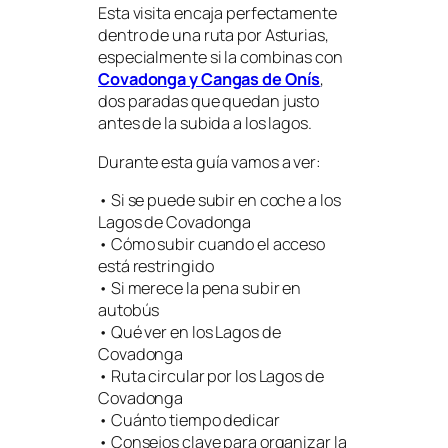
Esta visita encaja perfectamente
dentro de una ruta por Asturias,
especialmente si la combinas con
Covadonga y Cangas de Onís
,
dos paradas que quedan justo
antes de la subida a los lagos.
Durante esta guía vamos a ver:
• Si se puede subir en coche a los
Lagos de Covadonga
• Cómo subir cuando el acceso
está restringido
• Si merece la pena subir en
autobús
• Qué ver en los Lagos de
Covadonga
• Ruta circular por los Lagos de
Covadonga
• Cuánto tiempo dedicar
• Consejos clave para organizar la