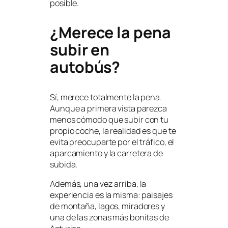
posible.
¿Merece la pena
subir en
autobús?
Sí, merece totalmente la pena.
Aunque a primera vista parezca
menos cómodo que subir con tu
propio coche, la realidad es que te
evita preocuparte por el tráfico, el
aparcamiento y la carretera de
subida.
Además, una vez arriba, la
experiencia es la misma: paisajes
de montaña, lagos, miradores y
una de las zonas más bonitas de