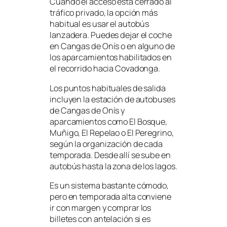
Cuando el acceso está cerrado al
tráfico privado, la opción más
habitual es usar el autobús
lanzadera. Puedes dejar el coche
en Cangas de Onís o en alguno de
los aparcamientos habilitados en
el recorrido hacia Covadonga.
Los puntos habituales de salida
incluyen la estación de autobuses
de Cangas de Onís y
aparcamientos como El Bosque,
Muñigo, El Repelao o El Peregrino,
según la organización de cada
temporada. Desde allí se sube en
autobús hasta la zona de los lagos.
Es un sistema bastante cómodo,
pero en temporada alta conviene
ir con margen y comprar los
billetes con antelación si es