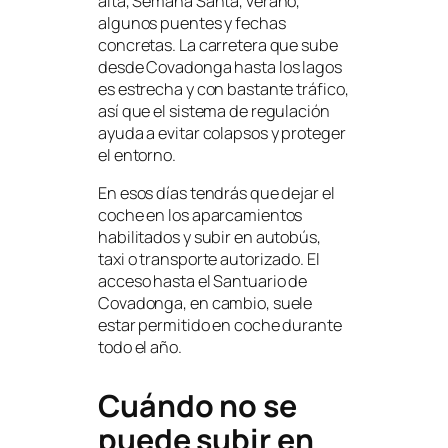
alta, Semana Santa, verano,
algunos puentes y fechas
concretas. La carretera que sube
desde Covadonga hasta los lagos
es estrecha y con bastante tráfico,
así que el sistema de regulación
ayuda a evitar colapsos y proteger
el entorno.
En esos días tendrás que dejar el
coche en los aparcamientos
habilitados y subir en autobús,
taxi o transporte autorizado. El
acceso hasta el Santuario de
Covadonga, en cambio, suele
estar permitido en coche durante
todo el año.
Cuándo no se
puede subir en