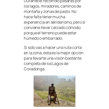
Durante el recorrido pasarás por
los lagos, miradores, caminos de
montaña y zonas de pasto. No
hace falta tener mucha
experiencia en senderismo, pero sí
conviene llevar calzado cómodo
porque el terreno puede estar
húmedo o embarrado.
Si solo vas a hacer una ruta corta
en la zona, esta es la mejor opción
para llevarte una visión bastante
completa de los Lagos de
Covadonga.