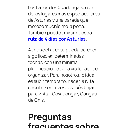
Los Lagos de Covadonga son uno
de los lugares más espectaculares
de Asturias y una parada que
merece muchísimo la pena.
También puedes mirar nuestra
ruta de 4 días por Asturias
.
Aunque el acceso pueda parecer
algo lioso en determinadas
fechas, con una mínima
planificación es una visita fácil de
organizar. Para nosotros, lo ideal
es subir temprano, hacer la ruta
circular sencilla y después bajar
para visitar Covadonga y Cangas
de Onís.
Preguntas
frecuentes sobre