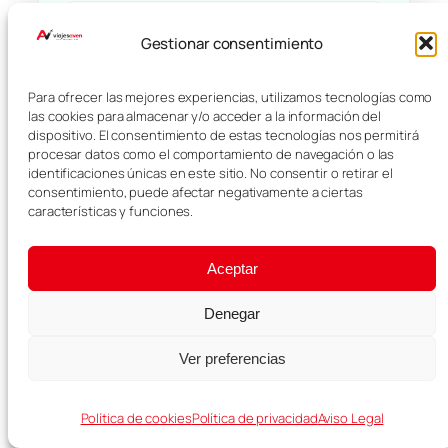
Ideal para mapas y reservas
Gestionar consentimiento
Ver eSIM para mi viaje →
Para ofrecer las mejores experiencias, utilizamos tecnologías como
las cookies para almacenar y/o acceder a la información del
dispositivo. El consentimiento de estas tecnologías nos permitirá
procesar datos como el comportamiento de navegación o las
identificaciones únicas en este sitio. No consentir o retirar el
consentimiento, puede afectar negativamente a ciertas
características y funciones.
Covadonga
Aceptar
Denegar
Ver preferencias
←
Covadonga
Política de cookies
Política de privacidad
Aviso Legal
Qué ver en