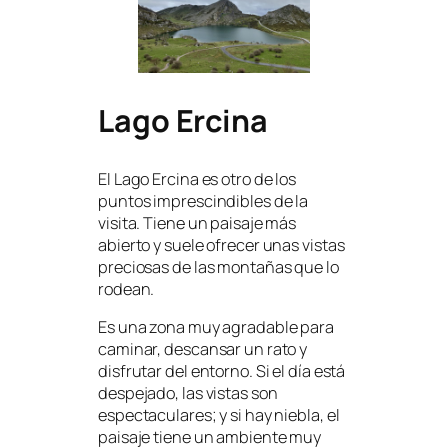
Lago Ercina
El Lago Ercina es otro de los
puntos imprescindibles de la
visita. Tiene un paisaje más
abierto y suele ofrecer unas vistas
preciosas de las montañas que lo
rodean.
Es una zona muy agradable para
caminar, descansar un rato y
disfrutar del entorno. Si el día está
despejado, las vistas son
espectaculares; y si hay niebla, el
paisaje tiene un ambiente muy