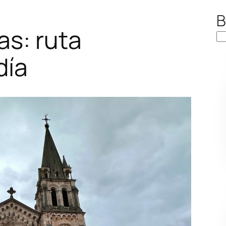
B
as: ruta
día