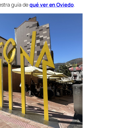
estra guía de
qué ver en Oviedo
.