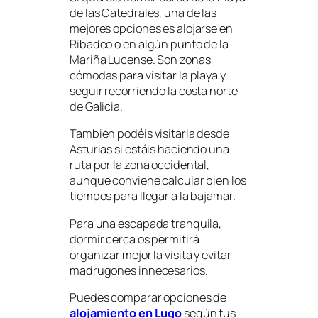
de las Catedrales, una de las
mejores opciones es alojarse en
Ribadeo o en algún punto de la
Mariña Lucense. Son zonas
cómodas para visitar la playa y
seguir recorriendo la costa norte
de Galicia.
También podéis visitarla desde
Asturias si estáis haciendo una
ruta por la zona occidental,
aunque conviene calcular bien los
tiempos para llegar a la bajamar.
Para una escapada tranquila,
dormir cerca os permitirá
organizar mejor la visita y evitar
madrugones innecesarios.
Puedes comparar opciones de
alojamiento en Lugo
según tus