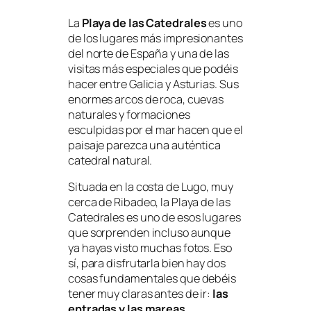
La
Playa de las Catedrales
es uno
de los lugares más impresionantes
del norte de España y una de las
visitas más especiales que podéis
hacer entre Galicia y Asturias. Sus
enormes arcos de roca, cuevas
naturales y formaciones
esculpidas por el mar hacen que el
paisaje parezca una auténtica
catedral natural.
Situada en la costa de Lugo, muy
cerca de Ribadeo, la Playa de las
Catedrales es uno de esos lugares
que sorprenden incluso aunque
ya hayas visto muchas fotos. Eso
sí, para disfrutarla bien hay dos
cosas fundamentales que debéis
tener muy claras antes de ir:
las
entradas y las mareas
.