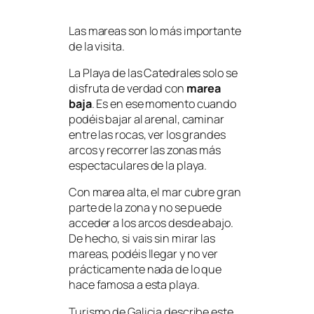
Las mareas son lo más importante
de la visita.
La Playa de las Catedrales solo se
disfruta de verdad con
marea
baja
. Es en ese momento cuando
podéis bajar al arenal, caminar
entre las rocas, ver los grandes
arcos y recorrer las zonas más
espectaculares de la playa.
Con marea alta, el mar cubre gran
parte de la zona y no se puede
acceder a los arcos desde abajo.
De hecho, si vais sin mirar las
mareas, podéis llegar y no ver
prácticamente nada de lo que
hace famosa a esta playa.
Turismo de Galicia describe este