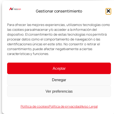
Gestionar consentimiento
SEGURO DE VIAJE RECOMENDADO
Para ofrecer las mejores experiencias, utilizamos tecnologías como
Heymondo
5% dto.
las cookies para almacenar y/o acceder a la información del
dispositivo. El consentimiento de estas tecnologías nos permitirá
procesar datos como el comportamiento de navegación o las
Viaja protegido
identificaciones únicas en este sitio. No consentir o retirar el
consentimiento, puede afectar negativamente a ciertas
Contrata tu seguro de viaje con descuento y viaja
características y funciones.
con asistencia médica, incidencias y protección ante
imprevistos.
Aceptar
Asistencia médica
Denegar
Cancelación opcional
Ver preferencias
Equipaje e incidencias
Política de cookies
Política de privacidad
Aviso Legal
Ver seguro con descuento →