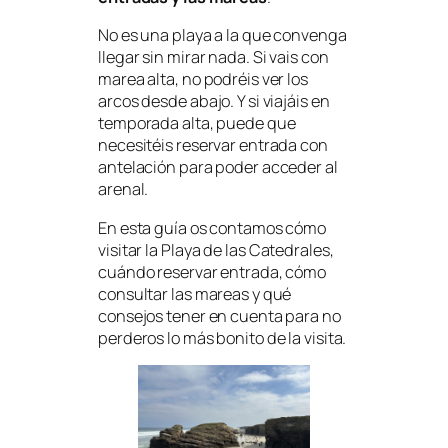
No es una playa a la que convenga
llegar sin mirar nada. Si vais con
marea alta, no podréis ver los
arcos desde abajo. Y si viajáis en
temporada alta, puede que
necesitéis reservar entrada con
antelación para poder acceder al
arenal.
En esta guía os contamos cómo
visitar la Playa de las Catedrales,
cuándo reservar entrada, cómo
consultar las mareas y qué
consejos tener en cuenta para no
perderos lo más bonito de la visita.