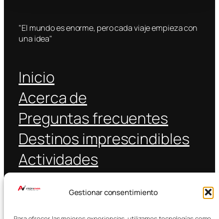
"El mundo es enorme, pero cada viaje empieza con
una idea"
Inicio
Acerca de
Preguntas frecuentes
Destinos imprescindibles
Actividades
Coche alquiler
Gestionar consentimiento
Transporte público
Para ofrecer las mejores experiencias, utilizamos tecnologías como