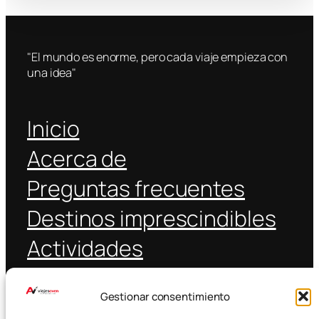
"El mundo es enorme, pero cada viaje empieza con
una idea"
Inicio
Acerca de
Preguntas frecuentes
Destinos imprescindibles
Actividades
Coche alquiler
Gestionar consentimiento
Transporte público