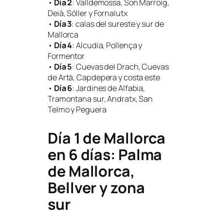
•
Día 2
: Valldemossa, Son Marroig,
Deià, Sóller y Fornalutx
•
Día 3
: calas del sureste y sur de
Mallorca
•
Día 4
: Alcudia, Pollença y
Formentor
•
Día 5
: Cuevas del Drach, Cuevas
de Artà, Capdepera y costa este
•
Día 6
: Jardines de Alfabia,
Tramontana sur, Andratx, San
Telmo y Peguera
Día 1 de Mallorca
en 6 días: Palma
de Mallorca,
Bellver y zona
sur