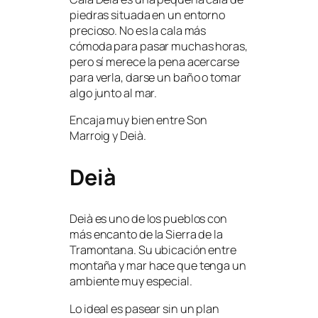
piedras situada en un entorno
precioso. No es la cala más
cómoda para pasar muchas horas,
pero sí merece la pena acercarse
para verla, darse un baño o tomar
algo junto al mar.
Encaja muy bien entre Son
Marroig y Deià.
Deià
Deià es uno de los pueblos con
más encanto de la Sierra de la
Tramontana. Su ubicación entre
montaña y mar hace que tenga un
ambiente muy especial.
Lo ideal es pasear sin un plan