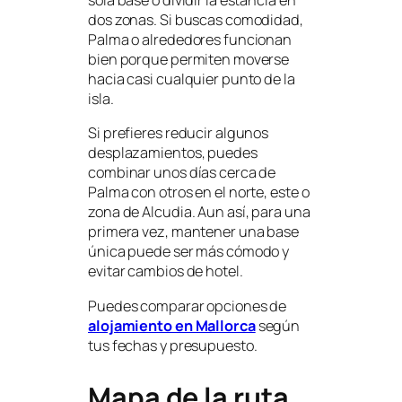
dos zonas. Si buscas comodidad,
Palma o alrededores funcionan
bien porque permiten moverse
hacia casi cualquier punto de la
isla.
Si prefieres reducir algunos
desplazamientos, puedes
combinar unos días cerca de
Palma con otros en el norte, este o
zona de Alcudia. Aun así, para una
primera vez, mantener una base
única puede ser más cómodo y
evitar cambios de hotel.
Puedes comparar opciones de
alojamiento en Mallorca
según
tus fechas y presupuesto.
Mapa de la ruta