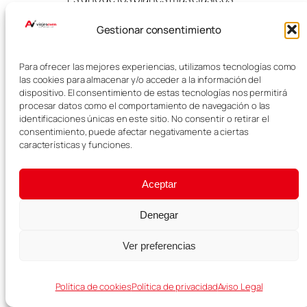
de la isla.
Gestionar consentimiento
Para ofrecer las mejores experiencias, utilizamos tecnologías como
las cookies para almacenar y/o acceder a la información del
dispositivo. El consentimiento de estas tecnologías nos permitirá
procesar datos como el comportamiento de navegación o las
identificaciones únicas en este sitio. No consentir o retirar el
consentimiento, puede afectar negativamente a ciertas
características y funciones.
Aceptar
Puerto de Sóller
Denegar
Ver preferencias
El Puerto de Sóller combina paseo
marítimo, playa, puerto y paisaje
Política de cookies
Política de privacidad
Aviso Legal
de montaña. Es una parada muy