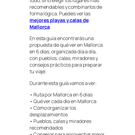
todo, sino elegir los lugares más
recomendables y combinarlos de
forma lógica. Puedes ver las
mejores playas y calas de
Mallorca
.
En esta guía encontrarás una
propuesta de qué ver en Mallorca
en 6 días, organizada día a día,
con pueblos, calas, miradores y
consejos prácticos para preparar
tu viaje.
Durante esta guía vamos a ver:
• Ruta por Mallorca en 6 días
• Qué ver cada día en Mallorca
• Cómo organizar los
desplazamientos
• Pueblos, calas y miradores
recomendados
• Consejos para aprovechar mejor