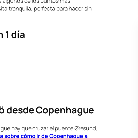
y algunos de los puntos más
ita tranquila, perfecta para hacer sin
 1 día
mö desde Copenhague
gue hay que cruzar el puente Øresund,
ía sobre cómo ir de Copenhague a