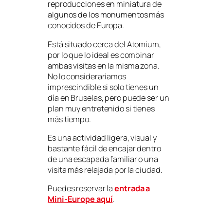
reproducciones en miniatura de
algunos de los monumentos más
conocidos de Europa.
Está situado cerca del Atomium,
por lo que lo ideal es combinar
ambas visitas en la misma zona.
No lo consideraríamos
imprescindible si solo tienes un
día en Bruselas, pero puede ser un
plan muy entretenido si tienes
más tiempo.
Es una actividad ligera, visual y
bastante fácil de encajar dentro
de una escapada familiar o una
visita más relajada por la ciudad.
Puedes reservar la
entrada a
Mini-Europe aquí
.