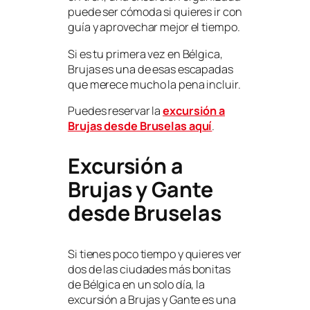
puede ser cómoda si quieres ir con
guía y aprovechar mejor el tiempo.
Si es tu primera vez en Bélgica,
Brujas es una de esas escapadas
que merece mucho la pena incluir.
Puedes reservar la
excursión a
Brujas desde Bruselas aquí
.
Excursión a
Brujas y Gante
desde Bruselas
Si tienes poco tiempo y quieres ver
dos de las ciudades más bonitas
de Bélgica en un solo día, la
excursión a Brujas y Gante es una