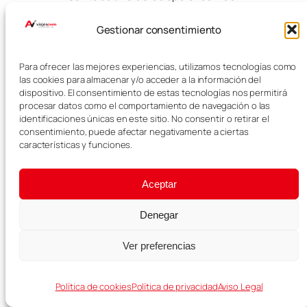
completas.
Gestionar consentimiento
¿Merece la pena
visitar Brujas y
Para ofrecer las mejores experiencias, utilizamos tecnologías como
las cookies para almacenar y/o acceder a la información del
Gante en un día?
dispositivo. El consentimiento de estas tecnologías nos permitirá
procesar datos como el comportamiento de navegación o las
identificaciones únicas en este sitio. No consentir o retirar el
consentimiento, puede afectar negativamente a ciertas
Sí, merece la pena si tienes poco
características y funciones.
tiempo y quieres conocer dos
ciudades muy bonitas en una sola
jornada. Eso sí, será una excursión
Aceptar
intensa, por lo que si prefieres ir
con más calma puedes dedicar el
Denegar
día completo solo a Brujas.
Ver preferencias
¿Se puede
visitar
Política de cookies
Política de privacidad
Aviso Legal