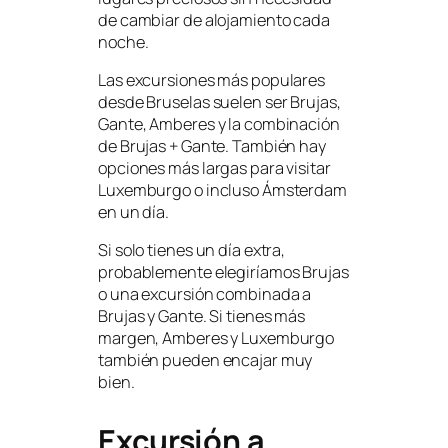
de cambiar de alojamiento cada
noche.
Las excursiones más populares
desde Bruselas suelen ser Brujas,
Gante, Amberes y la combinación
de Brujas + Gante. También hay
opciones más largas para visitar
Luxemburgo o incluso Ámsterdam
en un día.
Si solo tienes un día extra,
probablemente elegiríamos Brujas
o una excursión combinada a
Brujas y Gante. Si tienes más
margen, Amberes y Luxemburgo
también pueden encajar muy
bien.
Excursión a