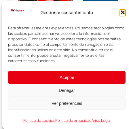
Gestionar consentimiento
Para ofrecer las mejores experiencias, utilizamos tecnologías como
las cookies para almacenar y/o acceder a la información del
Viaja a tu ritmo
dispositivo. El consentimiento de estas tecnologías nos permitirá
procesar datos como el comportamiento de navegación o las
Compara precios y reserva coche para recorrer
identificaciones únicas en este sitio. No consentir o retirar el
cada destino por libre, sin depender del transporte
consentimiento, puede afectar negativamente a ciertas
público.
características y funciones.
Comparar coches →
Aceptar
Denegar
INTERNET PARA VIAJAR
Ver preferencias
Holafly
eSIM
Política de cookies
Política de privacidad
Aviso Legal