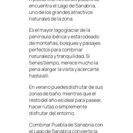
encuentra el Lago de Sanabria,
uno de los grandes atractivos
naturales de la zona.
Es el mayor lago glaciar de la
península ibérica y está rodeado
de montañas, bosques y paisajes
perfectos para combinar
naturaleza y tranquilidad. Si
tienes tiempo, merece mucho la
pena alargar la visita y acercarte
hasta allí.
En verano puedes disfrutar de sus
zonas de baño, mientras que el
resto del año es ideal para pasear,
hacer rutas o simplemente
disfrutar del entorno.
Combinar Puebla de Sanabria con
el Lago de Sanabria convierte la