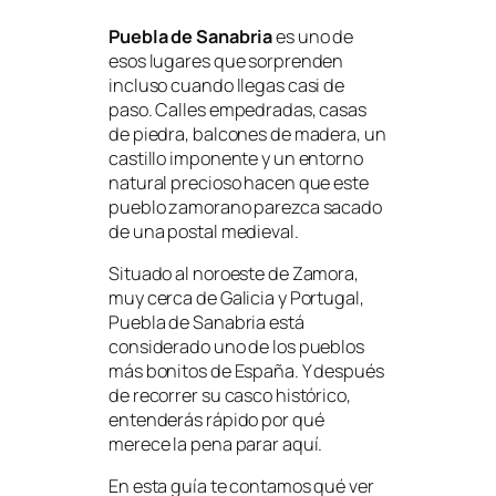
Puebla de Sanabria
es uno de
esos lugares que sorprenden
incluso cuando llegas casi de
paso. Calles empedradas, casas
de piedra, balcones de madera, un
castillo imponente y un entorno
natural precioso hacen que este
pueblo zamorano parezca sacado
de una postal medieval.
Situado al noroeste de Zamora,
muy cerca de Galicia y Portugal,
Puebla de Sanabria está
considerado uno de los pueblos
más bonitos de España. Y después
de recorrer su casco histórico,
entenderás rápido por qué
merece la pena parar aquí.
En esta guía te contamos qué ver