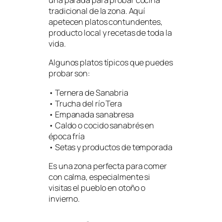
una parada para probar cocina
tradicional de la zona. Aquí
apetecen platos contundentes,
producto local y recetas de toda la
vida.
Algunos platos típicos que puedes
probar son:
• Ternera de Sanabria
• Trucha del río Tera
• Empanada sanabresa
• Caldo o cocido sanabrés en
época fría
• Setas y productos de temporada
Es una zona perfecta para comer
con calma, especialmente si
visitas el pueblo en otoño o
invierno.