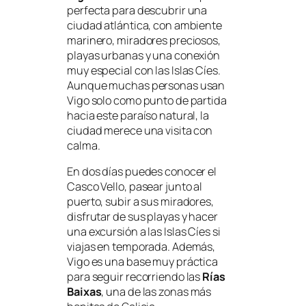
perfecta para descubrir una
ciudad atlántica, con ambiente
marinero, miradores preciosos,
playas urbanas y una conexión
muy especial con las Islas Cíes.
Aunque muchas personas usan
Vigo solo como punto de partida
hacia este paraíso natural, la
ciudad merece una visita con
calma.
En dos días puedes conocer el
Casco Vello, pasear junto al
puerto, subir a sus miradores,
disfrutar de sus playas y hacer
una excursión a las Islas Cíes si
viajas en temporada. Además,
Vigo es una base muy práctica
para seguir recorriendo las
Rías
Baixas
, una de las zonas más