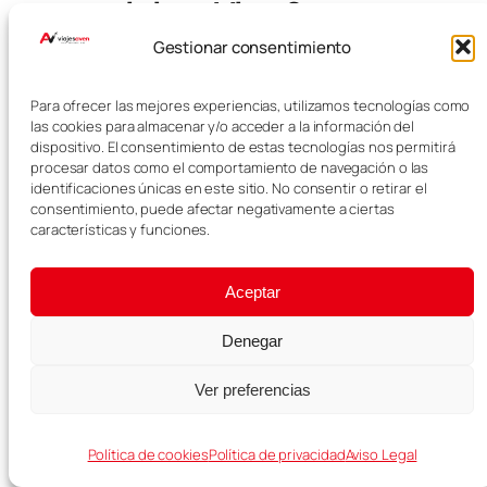
visitar Vigo?
Gestionar consentimiento
Sí, 2 días son suficientes para
conocer lo esencial de Vigo y
Para ofrecer las mejores experiencias, utilizamos tecnologías como
hacer una primera visita a la
las cookies para almacenar y/o acceder a la información del
dispositivo. El consentimiento de estas tecnologías nos permitirá
ciudad. Si quieres dedicar un día
procesar datos como el comportamiento de navegación o las
completo a las Islas Cíes, lo ideal
identificaciones únicas en este sitio. No consentir o retirar el
es ampliar la escapada a 3 días.
consentimiento, puede afectar negativamente a ciertas
características y funciones.
¿Cómo ir a las
Islas Cíes desde
Aceptar
Vigo?
Denegar
Ver preferencias
Para ir a las Islas Cíes desde Vigo
hay que tomar un barco
autorizado desde el puerto. En
Política de cookies
Política de privacidad
Aviso Legal
temporada alta también es