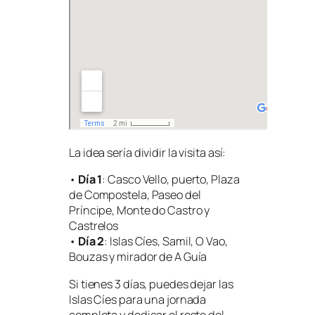
La idea sería dividir la visita así:
•
Día 1
: Casco Vello, puerto, Plaza
de Compostela, Paseo del
Príncipe, Monte do Castro y
Castrelos
•
Día 2
: Islas Cíes, Samil, O Vao,
Bouzas y mirador de A Guía
Si tienes 3 días, puedes dejar las
Islas Cíes para una jornada
completa y dedicar el resto del