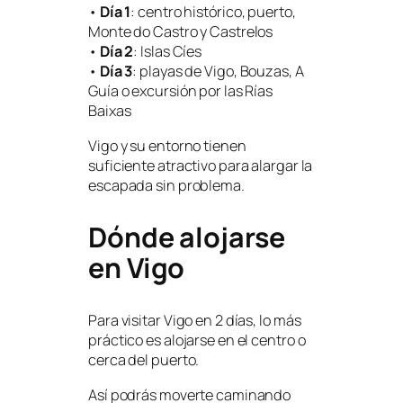
•
Día 1
: centro histórico, puerto,
Monte do Castro y Castrelos
•
Día 2
: Islas Cíes
•
Día 3
: playas de Vigo, Bouzas, A
Guía o excursión por las Rías
Baixas
Vigo y su entorno tienen
suficiente atractivo para alargar la
escapada sin problema.
Dónde alojarse
en Vigo
Para visitar Vigo en 2 días, lo más
práctico es alojarse en el centro o
cerca del puerto.
Así podrás moverte caminando