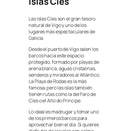
Islas Cíes
Las Islas Cíes son el gran tesoro
natural de Vigo y uno de los
lugares más espectaculares de
Galicia.
Desde el puerto de Vigo salen los
barcos hacia este espacio
protegido, formado por playas de
arena blanca, aguas cristalinas,
senderos y miradores al Atlántico.
La Playa de Rodas es la más
famosa, pero las islas también
tienen rutas como la del Faro de
Cíes o el Alto do Príncipe.
Lo ideal es madrugar y tomar uno
de los primeros barcos para
aprovechar bien el día. Si quieres