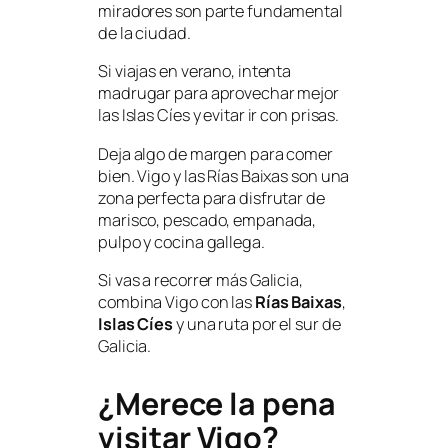
miradores son parte fundamental
de la ciudad.
Si viajas en verano, intenta
madrugar para aprovechar mejor
las Islas Cíes y evitar ir con prisas.
Deja algo de margen para comer
bien. Vigo y las Rías Baixas son una
zona perfecta para disfrutar de
marisco, pescado, empanada,
pulpo y cocina gallega.
Si vas a recorrer más Galicia,
combina Vigo con las
Rías Baixas
,
Islas Cíes
y una ruta por el sur de
Galicia.
¿Merece la pena
visitar Vigo?