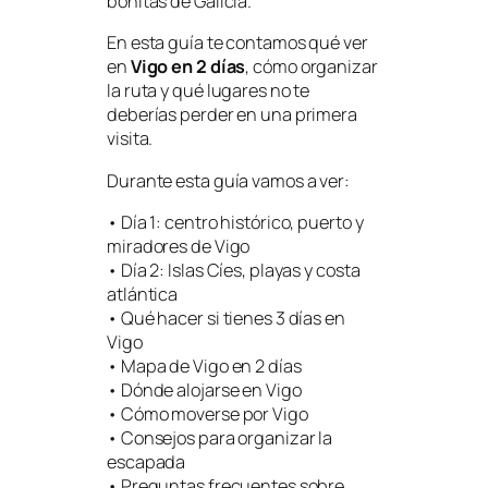
bonitas de Galicia.
En esta guía te contamos qué ver
en
Vigo en 2 días
, cómo organizar
la ruta y qué lugares no te
deberías perder en una primera
visita.
Durante esta guía vamos a ver:
• Día 1: centro histórico, puerto y
miradores de Vigo
• Día 2: Islas Cíes, playas y costa
atlántica
• Qué hacer si tienes 3 días en
Vigo
• Mapa de Vigo en 2 días
• Dónde alojarse en Vigo
• Cómo moverse por Vigo
• Consejos para organizar la
escapada
• Preguntas frecuentes sobre