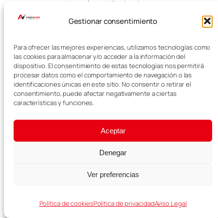
una ruta más amplia desde
Oporto. Si tienes un día completo,
Gestionar consentimiento
puedes ver lo principal de Braga
sin problema.
Para ofrecer las mejores experiencias, utilizamos tecnologías como
Puedes combinar esta visita con
las cookies para almacenar y/o acceder a la información del
nuestra guía de
Qué ver en
dispositivo. El consentimiento de estas tecnologías nos permitirá
procesar datos como el comportamiento de navegación o las
Guimarães
o incluirla dentro de
identificaciones únicas en este sitio. No consentir o retirar el
una
Ruta por Portugal en 10 días
.
consentimiento, puede afectar negativamente a ciertas
características y funciones.
Consejos para
visitar Braga
Aceptar
Denegar
Para visitar Braga, lo ideal es
dedicarle al menos un día
Ver preferencias
completo si quieres conocer tanto
el centro histórico como los
santuarios de las afueras. Si vas
Política de cookies
Política de privacidad
Aviso Legal
justo de tiempo, puedes ver lo