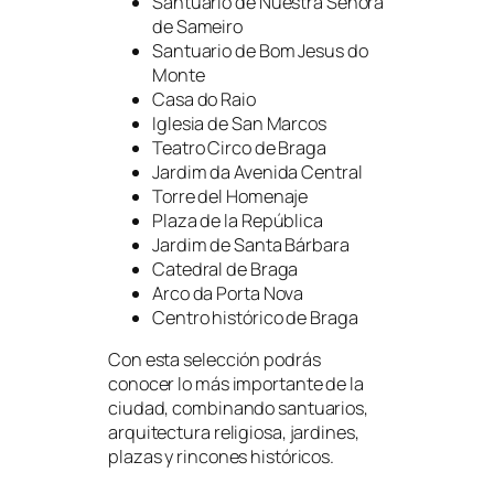
Santuario de Nuestra Señora
de Sameiro
Santuario de Bom Jesus do
Monte
Casa do Raio
Iglesia de San Marcos
Teatro Circo de Braga
Jardim da Avenida Central
Torre del Homenaje
Plaza de la República
Jardim de Santa Bárbara
Catedral de Braga
Arco da Porta Nova
Centro histórico de Braga
Con esta selección podrás
conocer lo más importante de la
ciudad, combinando santuarios,
arquitectura religiosa, jardines,
plazas y rincones históricos.