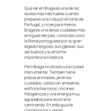
Qué ver en Braga es una de las
dudas más habituales cuando
preparas una ruta por el norte de
Portugal, y no es para menos.
Braga es una de las ciudades más
antiguas del país, conocida como
la Roma portuguesa por su gran
legado religioso, sus iglesias, sus
santuarios y su enorme
importancia histórica.
Pero Braga no es solo una ciudad
monumental. También tiene
plazas animadas, jardines
cuidados, calles con ambiente,
edificios barrocos, rincones
fotogénicos y una energía muy
agradable para recorrerla
caminando. En esta guía te
contamos los lugares