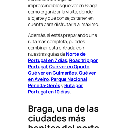
imprescindibles que ver en Braga,
cómo organizar la visita, dónde
alojarte y qué consejos tener en
cuenta para disfrutarla al máximo.
Además, si estás preparando una
ruta más completa, puedes
combinar esta entrada con
nuestras guías de
Norte de
Portugal en 7 días
,
Road trip por
Portugal
,
Qué ver en Oporto
,
Qué ver en Guimarães
,
Qué ver
en Aveiro
,
Parque Nacional
Peneda-Gerês
y
Ruta por
Portugal en 10 días
.
Braga, una de las
ciudades más
bonitas del norte