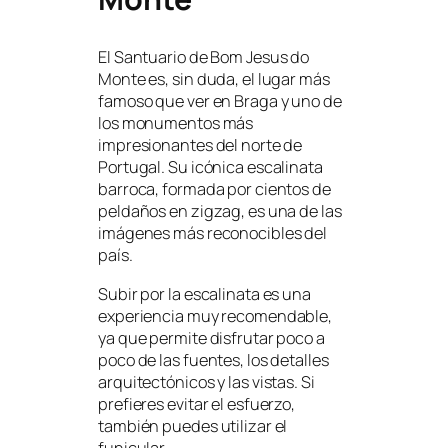
El Santuario de Bom Jesus do
Monte es, sin duda, el lugar más
famoso que ver en Braga y uno de
los monumentos más
impresionantes del norte de
Portugal. Su icónica escalinata
barroca, formada por cientos de
peldaños en zigzag, es una de las
imágenes más reconocibles del
país.
Subir por la escalinata es una
experiencia muy recomendable,
ya que permite disfrutar poco a
poco de las fuentes, los detalles
arquitectónicos y las vistas. Si
prefieres evitar el esfuerzo,
también puedes utilizar el
funicular.