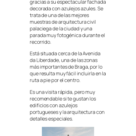
gracias a su espectacular fachada
decorada con azulejos azules. Se
trata de una de las mejores
muestras de arquitectura civil
palaciega de la ciudad y una
parada muy fotogénica durante el
recorrido.
Está situada cerca de la Avenida
da Liberdade, una de las zonas
más importantes de Braga, por lo
que resulta muy fácil incluirla en la
ruta a pie por el centro.
Es una visita rápida, pero muy
recomendable si te gustan los
edificios con azulejos
portugueses y la arquitectura con
detalles especiales.