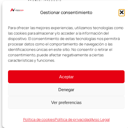
Sintra y Cascais.
Gestionar consentimiento
¿Es mejor hacer
un road trip por
Para ofrecer las mejores experiencias, utilizamos tecnologías como
las cookies para almacenar y/o acceder a la información del
Portugal en
dispositivo. El consentimiento de estas tecnologías nos permitirá
coche?
procesar datos como el comportamiento de navegación o las
identificaciones únicas en este sitio. No consentir o retirar el
consentimiento, puede afectar negativamente a ciertas
características y funciones.
Sí, lo más recomendable es hacer
un road trip por Portugal en
coche, porque permite moverse
Aceptar
con libertad, llegar a zonas
naturales y adaptar el itinerario sin
Denegar
depender de horarios.
Ver preferencias
¿Qué ver en un
road trip por
Política de cookies
Política de privacidad
Aviso Legal