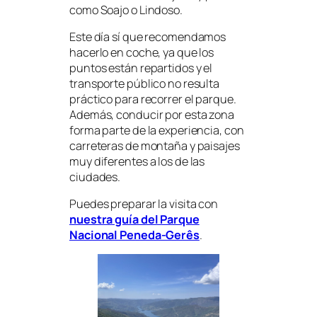
como Soajo o Lindoso.
Este día sí que recomendamos
hacerlo en coche, ya que los
puntos están repartidos y el
transporte público no resulta
práctico para recorrer el parque.
Además, conducir por esta zona
forma parte de la experiencia, con
carreteras de montaña y paisajes
muy diferentes a los de las
ciudades.
Puedes preparar la visita con
nuestra guía del Parque
Nacional Peneda-Gerês
.