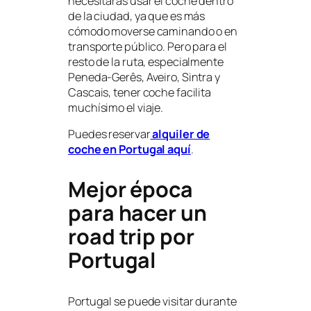
necesitarás usar el coche dentro
de la ciudad, ya que es más
cómodo moverse caminando o en
transporte público. Pero para el
resto de la ruta, especialmente
Peneda-Gerês, Aveiro, Sintra y
Cascais, tener coche facilita
muchísimo el viaje.
Puedes reservar
alquiler de
coche en Portugal aquí
.
Mejor época
para hacer un
road trip por
Portugal
Portugal se puede visitar durante