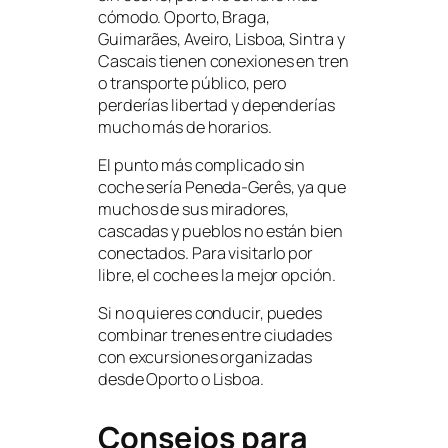
cómodo. Oporto, Braga,
Guimarães, Aveiro, Lisboa, Sintra y
Cascais tienen conexiones en tren
o transporte público, pero
perderías libertad y dependerías
mucho más de horarios.
El punto más complicado sin
coche sería Peneda-Gerês, ya que
muchos de sus miradores,
cascadas y pueblos no están bien
conectados. Para visitarlo por
libre, el coche es la mejor opción.
Si no quieres conducir, puedes
combinar trenes entre ciudades
con excursiones organizadas
desde Oporto o Lisboa.
Consejos para