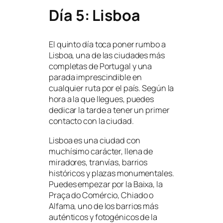
Día 5: Lisboa
El quinto día toca poner rumbo a
Lisboa, una de las ciudades más
completas de Portugal y una
parada imprescindible en
cualquier ruta por el país. Según la
hora a la que llegues, puedes
dedicar la tarde a tener un primer
contacto con la ciudad.
Lisboa es una ciudad con
muchísimo carácter, llena de
miradores, tranvías, barrios
históricos y plazas monumentales.
Puedes empezar por la Baixa, la
Praça do Comércio, Chiado o
Alfama, uno de los barrios más
auténticos y fotogénicos de la