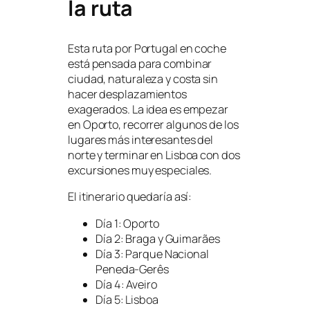
la ruta
Esta ruta por Portugal en coche
está pensada para combinar
ciudad, naturaleza y costa sin
hacer desplazamientos
exagerados. La idea es empezar
en Oporto, recorrer algunos de los
lugares más interesantes del
norte y terminar en Lisboa con dos
excursiones muy especiales.
El itinerario quedaría así:
Día 1: Oporto
Día 2: Braga y Guimarães
Día 3: Parque Nacional
Peneda-Gerês
Día 4: Aveiro
Día 5: Lisboa