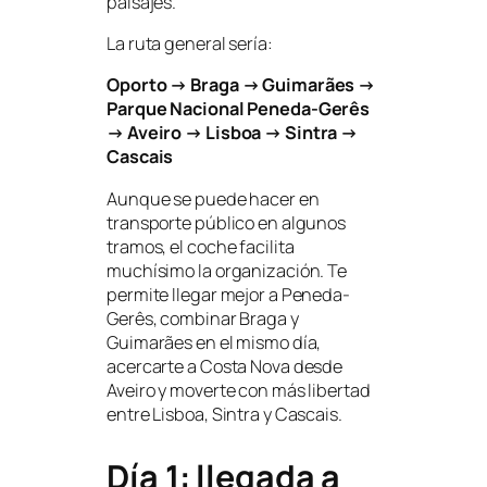
paisajes.
La ruta general sería:
Oporto → Braga → Guimarães →
Parque Nacional Peneda-Gerês
→ Aveiro → Lisboa → Sintra →
Cascais
Aunque se puede hacer en
transporte público en algunos
tramos, el coche facilita
muchísimo la organización. Te
permite llegar mejor a Peneda-
Gerês, combinar Braga y
Guimarães en el mismo día,
acercarte a Costa Nova desde
Aveiro y moverte con más libertad
entre Lisboa, Sintra y Cascais.
Día 1: llegada a