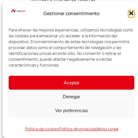
uno de los más especiales de
Lisboa. Sus calles estrechas,
Gestionar consentimiento
empinadas y llenas de vida hacen
que perderse aquí sea parte de la
experiencia.
Para ofrecer las mejores experiencias, utilizamos tecnologías como
las cookies para almacenar y/o acceder a la información del
Es una zona donde se respira
dispositivo. El consentimiento de estas tecnologías nos permitirá
historia, tradición y fado. No hace
procesar datos como el comportamiento de navegación o las
falta seguir un recorrido exacto: lo
identificaciones únicas en este sitio. No consentir o retirar el
mejor es caminar sin prisa, dejarse
consentimiento, puede afectar negativamente a ciertas
características y funciones.
llevar y disfrutar del ambiente.
Si quieres vivir una experiencia
Aceptar
cultural al final del día, puedes
reservar un
espectáculo de fado
Denegar
en Lisboa aquí
.
Ver preferencias
Política de cookies
Política de privacidad
Aviso Legal