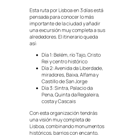
Esta ruta por Lisboa en 3 días está
pensada para conocer lo más
importante de la ciudad y añadir
una excursión muy completa a sus
alrededores. El itinerario queda
así:
Día 1: Belém, río Tajo, Cristo
Rei y centro histórico
Día 2: Avenida da Liberdade,
miradores, Baixa, Alfama y
Castillo de San Jorge
Día 3: Sintra, Palacio da
Pena, Quinta da Regaleira,
costa y Cascais
Con esta organización tendrás
una visión muy completa de
Lisboa, combinando monumentos
históricos, barrios con encanto,