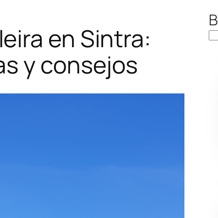
B
eira en Sintra:
as y consejos