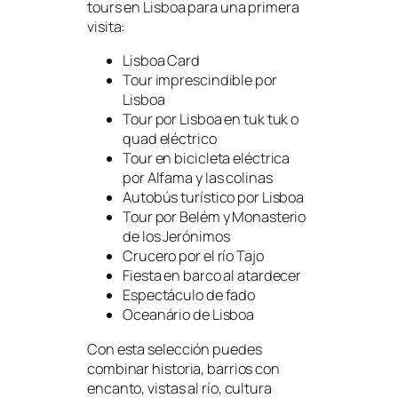
tours en Lisboa para una primera
visita:
Lisboa Card
Tour imprescindible por
Lisboa
Tour por Lisboa en tuk tuk o
quad eléctrico
Tour en bicicleta eléctrica
por Alfama y las colinas
Autobús turístico por Lisboa
Tour por Belém y Monasterio
de los Jerónimos
Crucero por el río Tajo
Fiesta en barco al atardecer
Espectáculo de fado
Oceanário de Lisboa
Con esta selección puedes
combinar historia, barrios con
encanto, vistas al río, cultura