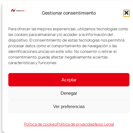
Seguro de viaje Heymondo
con un 5% de descuento
aquí
Gestionar consentimiento
Vuelos a
Lisboa
aquí
Para ofrecer las mejores experiencias, utilizamos tecnologías como
las cookies para almacenar y/o acceder a la información del
​
Transporte
en
Lisboa
aquí
dispositivo. El consentimiento de estas tecnologías nos permitirá
procesar datos como el comportamiento de navegación o las
​
Traslados en
Lisboa
aquí
identificaciones únicas en este sitio. No consentir o retirar el
consentimiento, puede afectar negativamente a ciertas
Guarda tus maletas en
Lisboa
características y funciones.
aquí
Buscar
Aceptar
Buscar
Denegar
RECOMENDADO PARA TU VIAJE
Ver preferencias
Viaja con experiencias
Política de cookies
Política de privacidad
Aviso Legal
Reserva tours, entradas y actividades para
completar tu viaje.