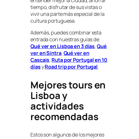
entender mejor la ciudad, ahorrar
tiempo, disfrutar de sus vistas o
vivir una parte más especial de la
cultura portuguesa.
Además, puedes combinar esta
entrada con nuestras guías de
Qué ver en Lisboa en 3 días
,
Qué
ver en Sintra
,
Qué ver en
Cascais
,
Ruta por Portugal en 10
días
y
Road trip por Portugal
.
Mejores tours en
Lisboa y
actividades
recomendadas
Estos son algunos de los mejores