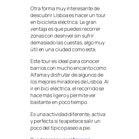
Otra forma muy interesante de
descubrir Lisboa es hacer un tour
en bicicleta eléctrica. La gran
ventaja es que puedes recorrer
zonas con desnivel sin sufrir
demasiado las cuestas, algo muy
útil en una ciudad como esta.
Este tour es ideal para conocer
barrios con mucho encanto como
Alfama y disfrutar de algunos de
los mejores miradores de Lisboa. Al
ir en bici eléctrica, el recorrido se
hace más ligero y permite ver
bastante en poco tiempo.
Es una actividad diferente, activa
y perfecta si te apetece salir un
poco del típico paseo a pie.