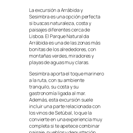
La excursión a Arrábida y
Sesimbra es una opción perfecta
si buscas naturaleza, costa y
paisajes diferentes cerca de
Lisboa. El Parque Natural da
Arrábida es una de las zonas más
bonitas de los alrededores, con
montañas verdes, miradores y
playas de aguas muy claras.
Sesimbra aporta el toque marinero
a la ruta, con su ambiente
tranquilo, su costa y su
gastronomía ligada al mar.
Además, esta excursión suele
incluir una parte relacionada con
los vinos de Setúbal, lo que la
convierte en una experiencia muy
completa si te apetece combinar
paisaje, pueblos y degustación.