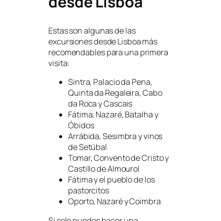
desde Lisboa
Estas son algunas de las
excursiones desde Lisboa más
recomendables para una primera
visita:
Sintra, Palacio da Pena,
Quinta da Regaleira, Cabo
da Roca y Cascais
Fátima, Nazaré, Batalha y
Óbidos
Arrábida, Sesimbra y vinos
de Setúbal
Tomar, Convento de Cristo y
Castillo de Almourol
Fátima y el pueblo de los
pastorcitos
Oporto, Nazaré y Coimbra
Si solo puedes hacer una