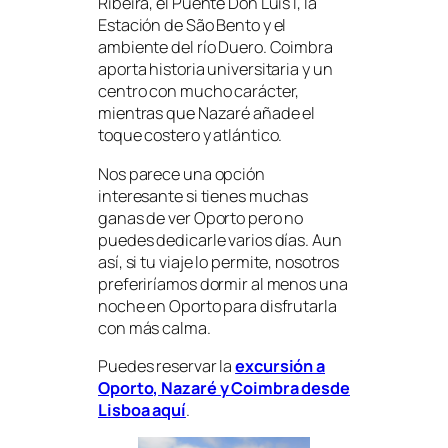
Ribeira, el Puente Don Luis I, la
Estación de São Bento y el
ambiente del río Duero. Coimbra
aporta historia universitaria y un
centro con mucho carácter,
mientras que Nazaré añade el
toque costero y atlántico.
Nos parece una opción
interesante si tienes muchas
ganas de ver Oporto pero no
puedes dedicarle varios días. Aun
así, si tu viaje lo permite, nosotros
preferiríamos dormir al menos una
noche en Oporto para disfrutarla
con más calma.
Puedes reservar la
excursión a
Oporto, Nazaré y Coimbra desde
Lisboa aquí
.