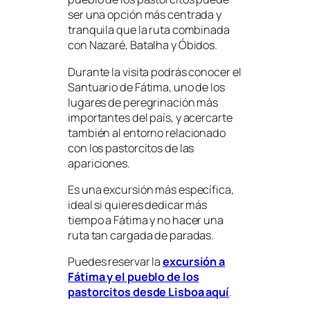
ser una opción más centrada y
tranquila que la ruta combinada
con Nazaré, Batalha y Óbidos.
Durante la visita podrás conocer el
Santuario de Fátima, uno de los
lugares de peregrinación más
importantes del país, y acercarte
también al entorno relacionado
con los pastorcitos de las
apariciones.
Es una excursión más específica,
ideal si quieres dedicar más
tiempo a Fátima y no hacer una
ruta tan cargada de paradas.
Puedes reservar la
excursión a
Fátima y el pueblo de los
pastorcitos desde Lisboa aquí
.