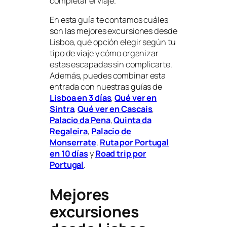
completar el viaje.
En esta guía te contamos cuáles
son las mejores excursiones desde
Lisboa, qué opción elegir según tu
tipo de viaje y cómo organizar
estas escapadas sin complicarte.
Además, puedes combinar esta
entrada con nuestras guías de
Lisboa en 3 días
,
Qué ver en
Sintra
,
Qué ver en Cascais
,
Palacio da Pena
,
Quinta da
Regaleira
,
Palacio de
Monserrate
,
Ruta por Portugal
en 10 días
y
Road trip por
Portugal
.
Mejores
excursiones