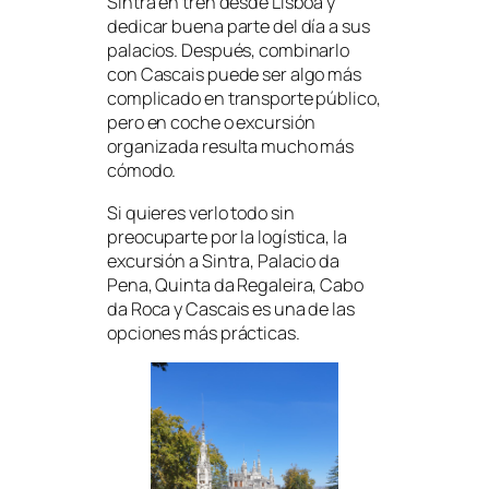
Sintra en tren desde Lisboa y
dedicar buena parte del día a sus
palacios. Después, combinarlo
con Cascais puede ser algo más
complicado en transporte público,
pero en coche o excursión
organizada resulta mucho más
cómodo.
Si quieres verlo todo sin
preocuparte por la logística, la
excursión a Sintra, Palacio da
Pena, Quinta da Regaleira, Cabo
da Roca y Cascais es una de las
opciones más prácticas.