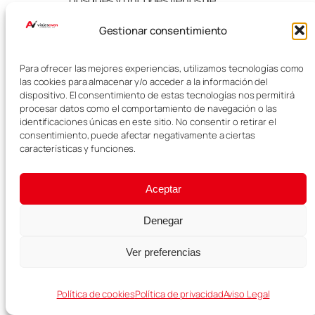
bosques y rincones llenos de
encanto.
Gestionar consentimiento
¿Se puede
Para ofrecer las mejores experiencias, utilizamos tecnologías como
visitar Sintra y
las cookies para almacenar y/o acceder a la información del
dispositivo. El consentimiento de estas tecnologías nos permitirá
Cascais el mismo
procesar datos como el comportamiento de navegación o las
día?
identificaciones únicas en este sitio. No consentir o retirar el
consentimiento, puede afectar negativamente a ciertas
características y funciones.
Sí, se puede visitar Sintra y
Cascais el mismo día,
Aceptar
especialmente si vas en coche o
en excursión organizada. Si vas
Denegar
por libre en transporte público,
puede ser algo más lento y
Ver preferencias
conviene organizar bien los
tiempos.
Política de cookies
Política de privacidad
Aviso Legal