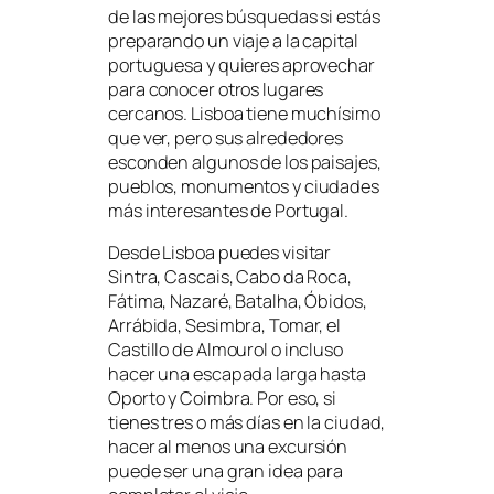
de las mejores búsquedas si estás
preparando un viaje a la capital
portuguesa y quieres aprovechar
para conocer otros lugares
cercanos. Lisboa tiene muchísimo
que ver, pero sus alrededores
esconden algunos de los paisajes,
pueblos, monumentos y ciudades
más interesantes de Portugal.
Desde Lisboa puedes visitar
Sintra, Cascais, Cabo da Roca,
Fátima, Nazaré, Batalha, Óbidos,
Arrábida, Sesimbra, Tomar, el
Castillo de Almourol o incluso
hacer una escapada larga hasta
Oporto y Coimbra. Por eso, si
tienes tres o más días en la ciudad,
hacer al menos una excursión
puede ser una gran idea para