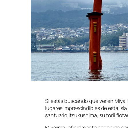
Si estás buscando qué ver en Miyaj
lugares imprescindibles de esta isl
santuario Itsukushima, su torii flot
Miyajima, oficialmente conocida co