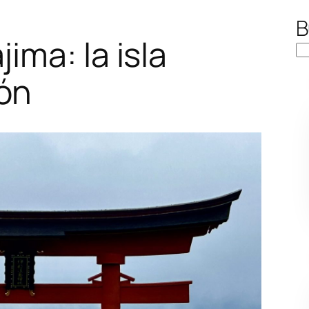
B
ima: la isla
ón