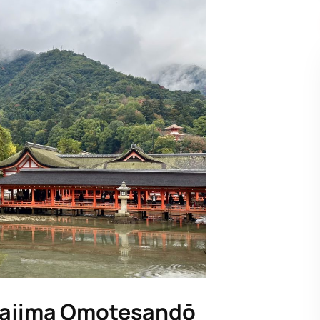
yajima Omotesandō