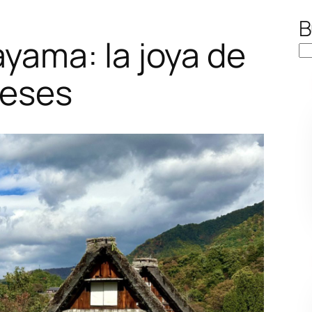
B
yama: la joya de
neses