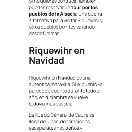
Si no quieres conducir, también
puedes reservar un
tour por los
pueblos de la Alsacia
, una buena
alternativa para visitar Riquewihr y
otros pueblos bonitos saliendo
desde Colmar.
Riquewihr en
Navidad
Riquewihr en Navidad es una
auténtica maravilla. Si el pueblo ya
parece de cuento durante todo el
año, en diciembre se vuelve
todavía más especial.
La Rue du Général de Gaulle se
llena de luces, decoraciones,
escaparates navideños y