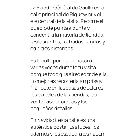
La Rue du Général de Gaulle es la
calle principal de Riquewihr y el
eje central de la visita. Recorre el
pueblo de punta a punta y
concentra la mayoría de tiendas,
restaurantes, fachadas bonitas y
edificios históricos.
Es la calle por la que pasarás
varias veces durante tu visita,
porque todo gira alrededor de ella.
Lo mejor es recorrerla sin prisas,
fijándote en las casas de colores,
los carteles de las tiendas, las
ventanas decoradas y los
pequeños detalles.
En Navidad, esta calle es una
auténtica postal. Las luces, los
adornos y los escaparates hacen