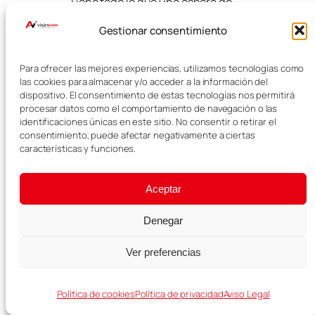
Tiene todo lo que uno espera de
un pueblo alsaciano: casas de
Gestionar consentimiento
colores, calles empedradas,
ambiente medieval, viñedos
alrededor y rincones llenos de
Para ofrecer las mejores experiencias, utilizamos tecnologías como
encanto.
las cookies para almacenar y/o acceder a la información del
dispositivo. El consentimiento de estas tecnologías nos permitirá
En Navidad, además, se convierte
procesar datos como el comportamiento de navegación o las
en uno de los lugares más
identificaciones únicas en este sitio. No consentir o retirar el
consentimiento, puede afectar negativamente a ciertas
mágicos del viaje. Para nosotros,
características y funciones.
es uno de esos pueblos que
justifican por sí solos una
escapada a la Alsacia.
Aceptar
FAQ sobre qué
Denegar
ver en Riquewihr
Ver preferencias
¿Qué ver en
Política de cookies
Política de privacidad
Aviso Legal