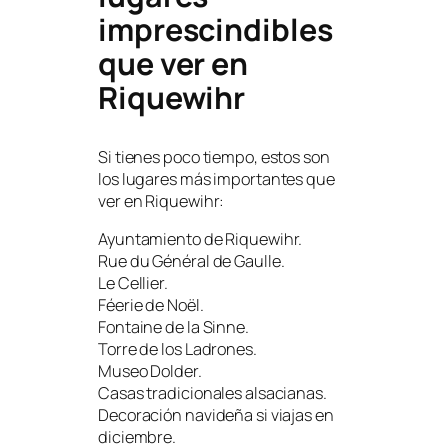
imprescindibles
que ver en
Riquewihr
Si tienes poco tiempo, estos son
los lugares más importantes que
ver en Riquewihr:
Ayuntamiento de Riquewihr.
Rue du Général de Gaulle.
Le Cellier.
Féerie de Noël.
Fontaine de la Sinne.
Torre de los Ladrones.
Museo Dolder.
Casas tradicionales alsacianas.
Decoración navideña si viajas en
diciembre.