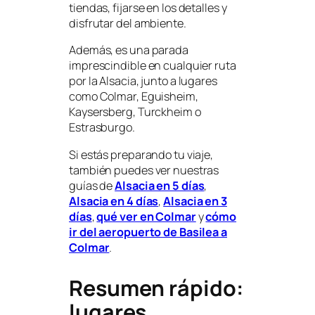
tiendas, fijarse en los detalles y
disfrutar del ambiente.
Además, es una parada
imprescindible en cualquier ruta
por la Alsacia, junto a lugares
como Colmar, Eguisheim,
Kaysersberg, Turckheim o
Estrasburgo.
Si estás preparando tu viaje,
también puedes ver nuestras
guías de
Alsacia en 5 días
,
Alsacia en 4 días
,
Alsacia en 3
días
,
qué ver en Colmar
y
cómo
ir del aeropuerto de Basilea a
Colmar
.
Resumen rápido:
lugares