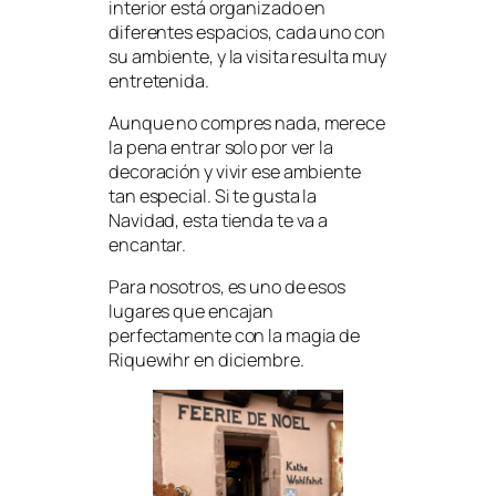
interior está organizado en
diferentes espacios, cada uno con
su ambiente, y la visita resulta muy
entretenida.
Aunque no compres nada, merece
la pena entrar solo por ver la
decoración y vivir ese ambiente
tan especial. Si te gusta la
Navidad, esta tienda te va a
encantar.
Para nosotros, es uno de esos
lugares que encajan
perfectamente con la magia de
Riquewihr en diciembre.