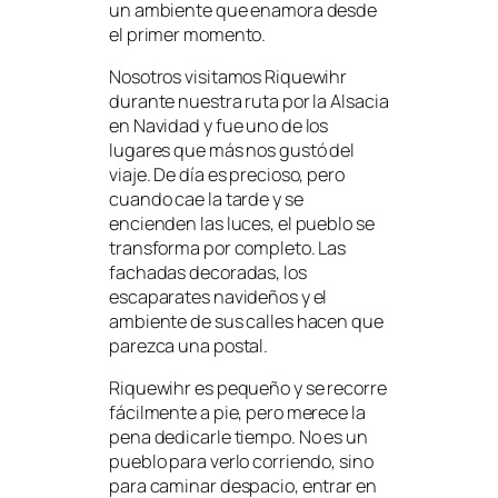
un ambiente que enamora desde
el primer momento.
Nosotros visitamos Riquewihr
durante nuestra ruta por la Alsacia
en Navidad y fue uno de los
lugares que más nos gustó del
viaje. De día es precioso, pero
cuando cae la tarde y se
encienden las luces, el pueblo se
transforma por completo. Las
fachadas decoradas, los
escaparates navideños y el
ambiente de sus calles hacen que
parezca una postal.
Riquewihr es pequeño y se recorre
fácilmente a pie, pero merece la
pena dedicarle tiempo. No es un
pueblo para verlo corriendo, sino
para caminar despacio, entrar en