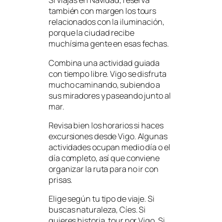
Si viajas en Navidad, reserva
también con margen los tours
relacionados con la iluminación,
porque la ciudad recibe
muchísima gente en esas fechas.
Combina una actividad guiada
con tiempo libre. Vigo se disfruta
mucho caminando, subiendo a
sus miradores y paseando junto al
mar.
Revisa bien los horarios si haces
excursiones desde Vigo. Algunas
actividades ocupan medio día o el
día completo, así que conviene
organizar la ruta para no ir con
prisas.
Elige según tu tipo de viaje. Si
buscas naturaleza, Cíes. Si
quieres historia, tour por Vigo. Si