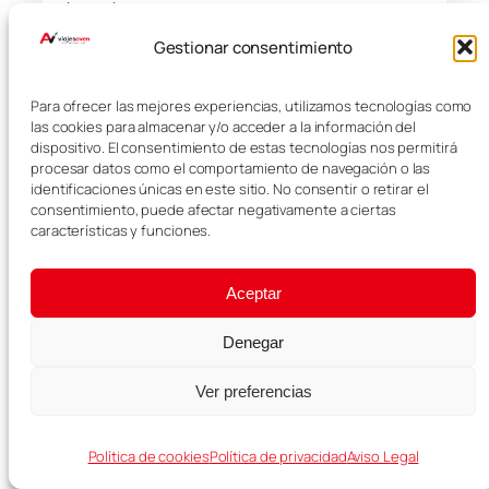
imprevistos.
Gestionar consentimiento
Asistencia médica
Cancelación opcional
Para ofrecer las mejores experiencias, utilizamos tecnologías como
las cookies para almacenar y/o acceder a la información del
dispositivo. El consentimiento de estas tecnologías nos permitirá
Equipaje e incidencias
procesar datos como el comportamiento de navegación o las
identificaciones únicas en este sitio. No consentir o retirar el
consentimiento, puede afectar negativamente a ciertas
Ver seguro con descuento →
características y funciones.
Aceptar
RECOMENDADO PARA TU VIAJE
Denegar
Ver preferencias
Política de cookies
Política de privacidad
Aviso Legal