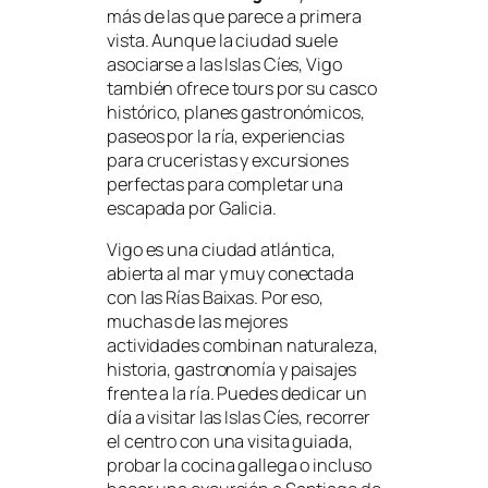
más de las que parece a primera
vista. Aunque la ciudad suele
asociarse a las Islas Cíes, Vigo
también ofrece tours por su casco
histórico, planes gastronómicos,
paseos por la ría, experiencias
para cruceristas y excursiones
perfectas para completar una
escapada por Galicia.
Vigo es una ciudad atlántica,
abierta al mar y muy conectada
con las Rías Baixas. Por eso,
muchas de las mejores
actividades combinan naturaleza,
historia, gastronomía y paisajes
frente a la ría. Puedes dedicar un
día a visitar las Islas Cíes, recorrer
el centro con una visita guiada,
probar la cocina gallega o incluso