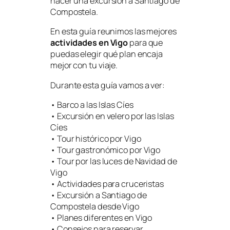
hacer una excursión a Santiago de
Compostela.
En esta guía reunimos las mejores
actividades en Vigo
para que
puedas elegir qué plan encaja
mejor con tu viaje.
Durante esta guía vamos a ver:
• Barco a las Islas Cíes
• Excursión en velero por las Islas
Cíes
• Tour histórico por Vigo
• Tour gastronómico por Vigo
• Tour por las luces de Navidad de
Vigo
• Actividades para cruceristas
• Excursión a Santiago de
Compostela desde Vigo
• Planes diferentes en Vigo
• Consejos para reservar