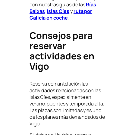
con nuestras guías de las
Rías
Baixas
,
Islas Cíes
y
ruta por
Galicia en coche
.
Consejos para
reservar
actividades en
Vigo
Reserva con antelación las
actividades relacionadas con las
Islas Cíes, especialmente en
verano, puentes y temporada alta.
Las plazas son limitadas y es uno
de los planes más demandados de
Vigo.