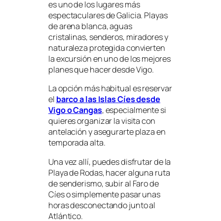
es uno de los lugares más
espectaculares de Galicia. Playas
de arena blanca, aguas
cristalinas, senderos, miradores y
naturaleza protegida convierten
la excursión en uno de los mejores
planes que hacer desde Vigo.
La opción más habitual es reservar
el
barco a las Islas Cíes desde
Vigo o Cangas
, especialmente si
quieres organizar la visita con
antelación y asegurarte plaza en
temporada alta.
Una vez allí, puedes disfrutar de la
Playa de Rodas, hacer alguna ruta
de senderismo, subir al Faro de
Cíes o simplemente pasar unas
horas desconectando junto al
Atlántico.