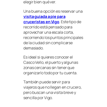
elegir bien qué ver.
Una buena opción es reservar una
visita guiada a pie para
cruceristas en Vigo
. Este tipo de
recorrido está pensado para
aprovechar una escala corta,
recorriendo los puntos principales
de la ciudad sin complicarse
demasiado.
Es ideal si quieres conocer el
Casco Vello, el puerto y algunas
zonas cercanas sin tener que
organizarlo todo por tu cuenta.
También puede servir para
viajeros que no llegan en crucero,
pero buscan una visita breve y
sencilla por Vigo.