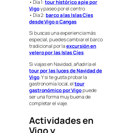
• Día 1:
tour histórico a pie por
Vigo
y paseo por el centro
• Día 2:
barco a las Islas Cíes
desde Vigo o Cangas
Si buscas una experiencia más
especial, puedes cambiar el barco
tradicional por la
excursión en
velero por las Islas Cíes
.
Si viajas en Navidad, añadiría el
tour por las luces de Navidad de
Vigo
. Y si te gusta probar la
gastronomía local, el
tour
gastronómico por Vigo
puede
ser una forma muy buena de
completar el viaje.
Actividades en
Vigo y