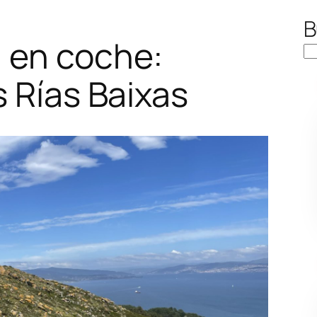
B
a en coche:
as Rías Baixas