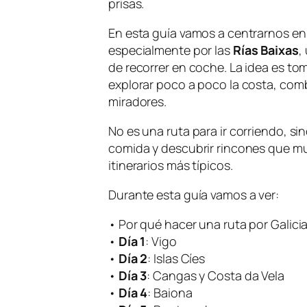
prisas.
En esta guía vamos a centrarnos en u
especialmente por las
Rías Baixas
,
de recorrer en coche. La idea es to
explorar poco a poco la costa, comb
miradores.
No es una ruta para ir corriendo, si
comida y descubrir rincones que m
itinerarios más típicos.
Durante esta guía vamos a ver:
• Por qué hacer una ruta por Galici
•
Día 1
: Vigo
•
Día 2
: Islas Cíes
•
Día 3
: Cangas y Costa da Vela
•
Día 4
: Baiona