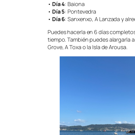
•
Día 4
: Baiona
•
Día 5
: Pontevedra
•
Día 6
: Sanxenxo, A Lanzada y alr
Puedes hacerla en 6 días completos 
tiempo. También puedes alargarla
Grove, A Toxa o la Isla de Arousa.