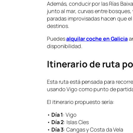
Además, conducir por las Rías Baixas
junto al mar, curvas entre bosques, 
paradas improvisadas hacen que el 
destinos.
Puedes
alquilar coche en Galicia
an
disponibilidad.
Itinerario de ruta p
Esta ruta está pensada para recorre
usando Vigo como punto de partida
El itinerario propuesto sería:
•
Día 1
: Vigo
•
Día 2
: Islas Cíes
•
Día 3
: Cangas y Costa da Vela