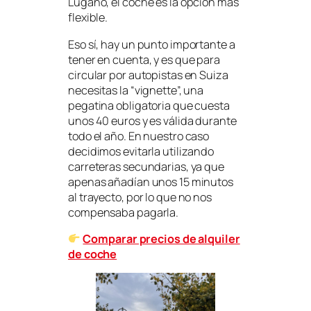
Lugano, el coche es la opción más
flexible.
Eso sí, hay un punto importante a
tener en cuenta, y es que para
circular por autopistas en Suiza
necesitas la “vignette”, una
pegatina obligatoria que cuesta
unos 40 euros y es válida durante
todo el año. En nuestro caso
decidimos evitarla utilizando
carreteras secundarias, ya que
apenas añadían unos 15 minutos
al trayecto, por lo que no nos
compensaba pagarla.
Comparar precios de alquiler
de coche