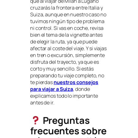
que al viajar de Milán a Lugano
cruzarás la frontera entre Italia y
Suiza, aunque en nuestro caso no
tuvimos ningún tipo de problema
ni control. Si vas en coche, revisa
bien el tema de la vignette antes
de elegir la ruta, ya que puede
afectar al coste del viaje. Y si viajas
en tren o excursión, simplemente
disfruta del trayecto, ya que es
corto y muy sencillo. Si estás
preparando tu viaje completo, no
te pierdas
nuestros consejos
para viajar a Suiza
, donde
explicamos todo lo importante
antes de ir.
Preguntas
frecuentes sobre