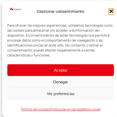
Equipaje e incidencias
Gestionar consentimiento
Ver seguro con descuento →
Para ofrecer las mejores experiencias, utilizamos tecnologías como
las cookies para almacenar y/o acceder a la información del
dispositivo. El consentimiento de estas tecnologías nos permitirá
procesar datos como el comportamiento de navegación o las
identificaciones únicas en este sitio. No consentir o retirar el
consentimiento, puede afectar negativamente a ciertas
RECOMENDADO PARA TU VIAJE
características y funciones.
Aceptar
Denegar
Ver preferencias
Política de cookies
Política de privacidad
Aviso Legal