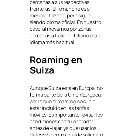
cercanas a sus respectivas
fronteras. El romanche es el
menos utilizado, pero sigue
siendo idioma oficial. En nuestro
caso, al movernos por zonas
cercanas a Italia, el italiano era el
idioma más habitual.
Roaming en
Suiza
Aunque Suiza está en Europa, no
forma parte de la Unión Europea,
por lo que el roaming no suele
estar incluido en las tarifas
móviles. Es importante revisar las
condiciones con tu operador
antes de viajar, ya que usar los
datos sin control puede salir caro.