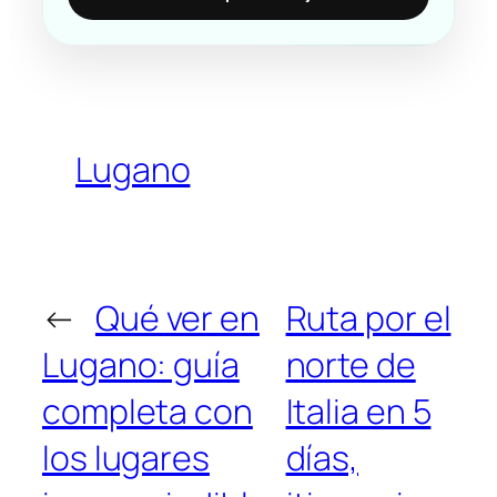
Lugano
←
Qué ver en
Ruta por el
Lugano: guía
norte de
completa con
Italia en 5
los lugares
días,