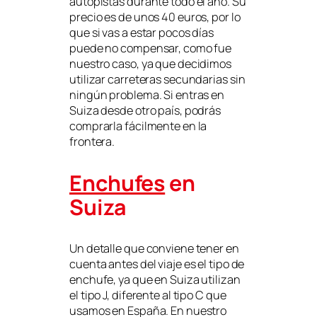
autopistas durante todo el año. Su
precio es de unos 40 euros, por lo
que si vas a estar pocos días
puede no compensar, como fue
nuestro caso, ya que decidimos
utilizar carreteras secundarias sin
ningún problema. Si entras en
Suiza desde otro país, podrás
comprarla fácilmente en la
frontera.
Enchufes
en
Suiza
Un detalle que conviene tener en
cuenta antes del viaje es el tipo de
enchufe, ya que en Suiza utilizan
el tipo J, diferente al tipo C que
usamos en España. En nuestro