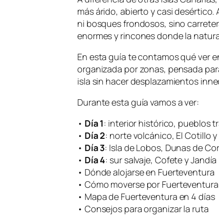
más árido, abierto y casi desértico
ni bosques frondosos, sino carreter
enormes y rincones donde la natura
En esta guía te contamos qué ver e
organizada por zonas, pensada para 
isla sin hacer desplazamientos inne
Durante esta guía vamos a ver:
•
Día 1
: interior histórico, pueblos t
•
Día 2
: norte volcánico, El Cotillo
•
Día 3
: Isla de Lobos, Dunas de Cor
•
Día 4
: sur salvaje, Cofete y Jandía
• Dónde alojarse en Fuerteventura
• Cómo moverse por Fuerteventura
• Mapa de Fuerteventura en 4 días
• Consejos para organizar la ruta