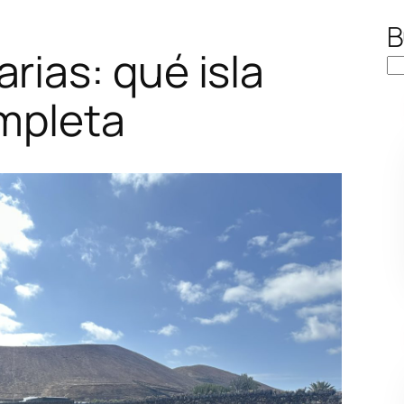
B
rias: qué isla
ompleta