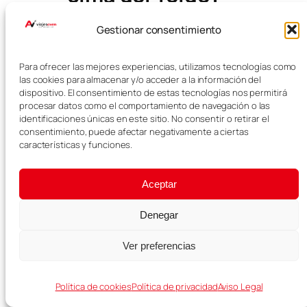
Gestionar consentimiento
No. El teleférico no llega hasta la
cima exacta. Para acceder al
punto más alto del Teide es
Para ofrecer las mejores experiencias, utilizamos tecnologías como
necesario solicitar un permiso
las cookies para almacenar y/o acceder a la información del
dispositivo. El consentimiento de estas tecnologías nos permitirá
especial con antelación.
procesar datos como el comportamiento de navegación o las
identificaciones únicas en este sitio. No consentir o retirar el
¿Hace frío arriba
consentimiento, puede afectar negativamente a ciertas
características y funciones.
del Teide?
Aceptar
Sí, la temperatura en la zona alta
del Teide suele ser bastante más
Denegar
baja que en la costa. Es
recomendable llevar chaqueta o
Ver preferencias
ropa de abrigo, incluso en días
calurosos.
Política de cookies
Política de privacidad
Aviso Legal