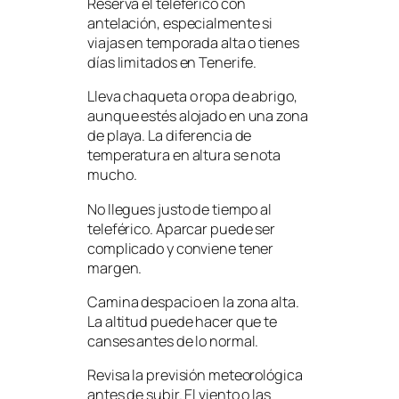
Reserva el teleférico con
antelación, especialmente si
viajas en temporada alta o tienes
días limitados en Tenerife.
Lleva chaqueta o ropa de abrigo,
aunque estés alojado en una zona
de playa. La diferencia de
temperatura en altura se nota
mucho.
No llegues justo de tiempo al
teleférico. Aparcar puede ser
complicado y conviene tener
margen.
Camina despacio en la zona alta.
La altitud puede hacer que te
canses antes de lo normal.
Revisa la previsión meteorológica
antes de subir. El viento o las