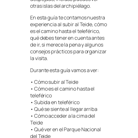
otras islas del archipiélago.
En esta guía te contamos nuestra
experiencia al subir al Teide, cómo
es el camino hasta el teleférico,
qué debes tener en cuenta antes
de ir, si merece la pena y algunos
consejos prácticos para organizar
la visita.
Durante esta guía vamos a ver:
• Cómo subir al Teide
• Cómo es el camino hasta el
teleférico
• Subida en teleférico
• Qué se siente al llegar arriba
• Cómo acceder a la cima del
Teide
• Qué ver en el Parque Nacional
del Teide