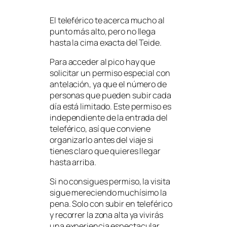
El teleférico te acerca mucho al
punto más alto, pero no llega
hasta la cima exacta del Teide.
Para acceder al pico hay que
solicitar un permiso especial con
antelación, ya que el número de
personas que pueden subir cada
día está limitado. Este permiso es
independiente de la entrada del
teleférico, así que conviene
organizarlo antes del viaje si
tienes claro que quieres llegar
hasta arriba.
Si no consigues permiso, la visita
sigue mereciendo muchísimo la
pena. Solo con subir en teleférico
y recorrer la zona alta ya vivirás
una experiencia espectacular.