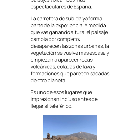
espectaculares de España.
La carretera de subida ya forma
parte de la experiencia. A medida
que vas ganando altura, el paisaje
cambia por completo:
desaparecen las zonas urbanas, la
vegetación se vuelve más escasa y
empiezan a aparecer rocas
volcánicas, coladas de lava y
formaciones que parecen sacadas
de otro planeta.
Es uno de esos lugares que
impresionan incluso antes de
llegar al teleférico.