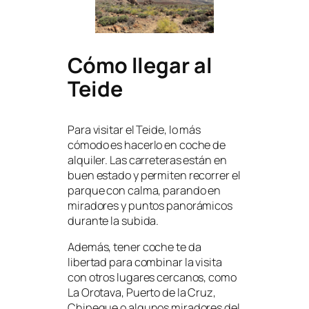
Cómo llegar al
Teide
Para visitar el Teide, lo más
cómodo es hacerlo en coche de
alquiler. Las carreteras están en
buen estado y permiten recorrer el
parque con calma, parando en
miradores y puntos panorámicos
durante la subida.
Además, tener coche te da
libertad para combinar la visita
con otros lugares cercanos, como
La Orotava, Puerto de la Cruz,
Chipeque o algunos miradores del