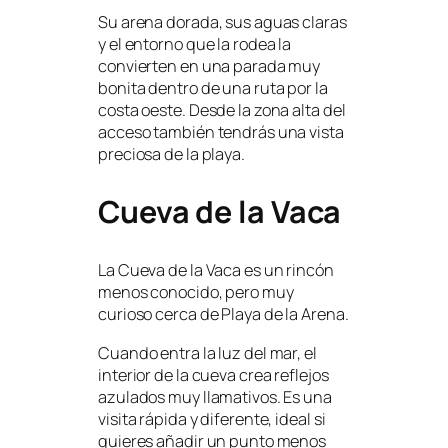
Su arena dorada, sus aguas claras
y el entorno que la rodea la
convierten en una parada muy
bonita dentro de una ruta por la
costa oeste. Desde la zona alta del
acceso también tendrás una vista
preciosa de la playa.
Cueva de la Vaca
La Cueva de la Vaca es un rincón
menos conocido, pero muy
curioso cerca de Playa de la Arena.
Cuando entra la luz del mar, el
interior de la cueva crea reflejos
azulados muy llamativos. Es una
visita rápida y diferente, ideal si
quieres añadir un punto menos