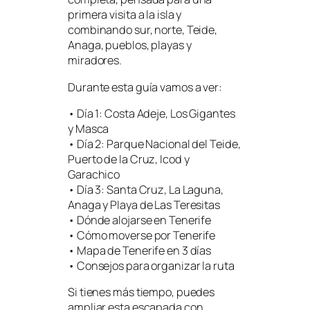
primera visita a la isla y
combinando sur, norte, Teide,
Anaga, pueblos, playas y
miradores.
Durante esta guía vamos a ver:
• Día 1: Costa Adeje, Los Gigantes
y Masca
• Día 2: Parque Nacional del Teide,
Puerto de la Cruz, Icod y
Garachico
• Día 3: Santa Cruz, La Laguna,
Anaga y Playa de Las Teresitas
• Dónde alojarse en Tenerife
• Cómo moverse por Tenerife
• Mapa de Tenerife en 3 días
• Consejos para organizar la ruta
Si tienes más tiempo, puedes
ampliar esta escapada con