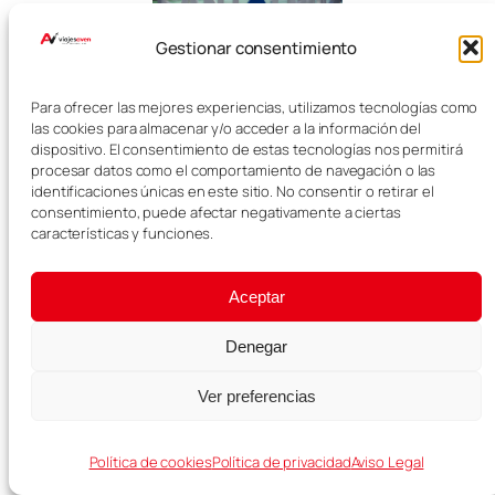
Gestionar consentimiento
Auditorio de
Para ofrecer las mejores experiencias, utilizamos tecnologías como
las cookies para almacenar y/o acceder a la información del
Tenerife
dispositivo. El consentimiento de estas tecnologías nos permitirá
procesar datos como el comportamiento de navegación o las
identificaciones únicas en este sitio. No consentir o retirar el
consentimiento, puede afectar negativamente a ciertas
El Auditorio de Tenerife Adán
características y funciones.
Martín es uno de los edificios más
reconocibles de Santa Cruz.
Aceptar
Su arquitectura moderna, junto al
mar, lo convierte en una parada
Denegar
muy fotogénica y fácil de incluir
durante un paseo por la capital.
Ver preferencias
Política de cookies
Política de privacidad
Aviso Legal