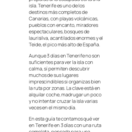
isla. Tenerife es uno de los
destinos más completos de
Canarias, con playas volcánicas,
pueblos con encanto, miradores
espectaculares, bosques de
laurisilva, acantilados enormes y el
Teide, el pico más alto de España.
Aunque 3 días en Tenerife no son
suficientes para ver la isla con
calma, sí permiten descubrir
muchos de sus lugares
imprescindibles si organizas bien
la ruta por zonas. La clave está en
alquilar coche, madrugar un poco
y no intentar cruzar la isla varias
veces en el mismo día.
En esta guía te contamos qué ver
en Tenerife en 3 días con una ruta
completa, pensada para una